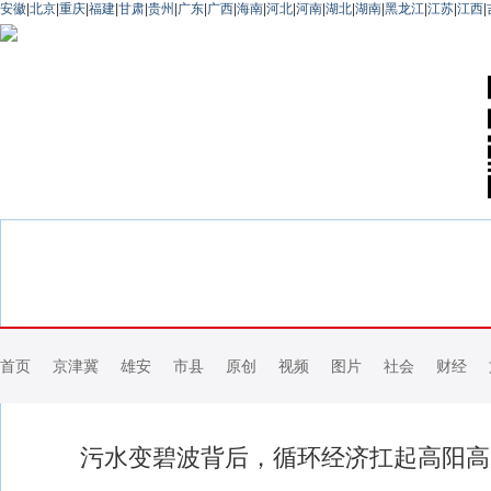
安徽
|
北京
|
重庆
|
福建
|
甘肃
|
贵州
|
广东
|
广西
|
海南
|
河北
|
河南
|
湖北
|
湖南
|
黑龙江
|
江苏
|
江西
|
首页
京津冀
雄安
市县
原创
视频
图片
社会
财经
污水变碧波背后，循环经济扛起高阳高