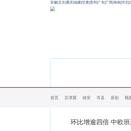
安徽
|
北京
|
重庆
|
福建
|
甘肃
|
贵州
|
广东
|
广西
|
海南
|
河北
|
首页
京津冀
雄安
市县
原创
视
环比增逾四倍 中欧