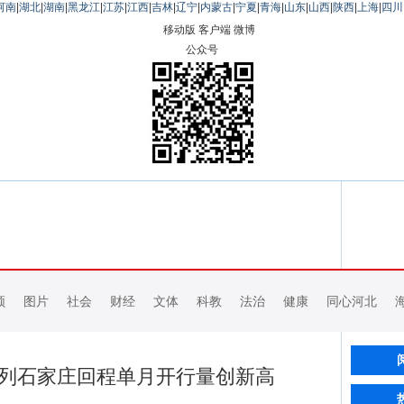
河南
|
湖北
|
湖南
|
黑龙江
|
江苏
|
江西
|
吉林
|
辽宁
|
内蒙古
|
宁夏
|
青海
|
山东
|
山西
|
陕西
|
上海
|
四川
移动版
客户端
微博
公众号
频
图片
社会
财经
文体
科教
法治
健康
同心河北
班列石家庄回程单月开行量创新高