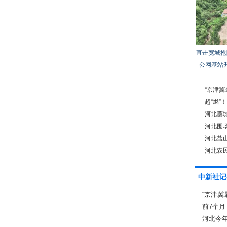
直击宽城抢
公网基站
“京津
超“燃
河北藁城
河北围
河北盐
河北农民
中新社记
“京津冀
前7个月
13.7%
河北今