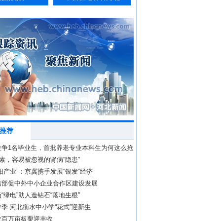
推荐
位争1名毕业生，首批养老专业本科生为何这么抢
因素，容易被忽视的肾病“隐患”
阳产业”：京冀携手发展“银发”经济
信部促中外中小企业合作区建设发展
“绿电”助人造钻石“落地生根”
季 河北衡水中小学“花式”迎新生
龙百万亩板栗迎丰收