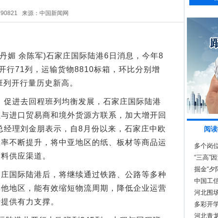
290821
来源：中国新闻网
丹媚 余陈军)石家庄国际陆港6日消息，今年8
开行71列，运输货物8810标箱，环比分别增
程班列开行量历史新高。
促进去回程班列均衡发展，石家庄国际陆港
强与进口贸易商和境外货源方联系，加大增开回
总经理刘金朋表示，自8月份以来，石家庄中欧
阅读
效率不断提升，将中亚地区的纸、板材等商品运
多个岗
材料供应渠道。
手？
“三高”
掘金“夕
国际陆港后，将继续通过铁路、公路等多种
中国工
其他地区，能有效缩短物流周期，降低企业运营
河北围场
行提供有力支撑。
多彩开学
河北青