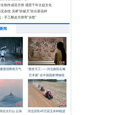
学生制作成语月饼 感受千年古赵文化
见杂技 吴桥“吹破天”吹出新花样
：手工酥皮月饼寄“乡愁”
新闻
遭遇强降雨天气
“惠世天工——河北曲阳石雕
艺术展” 在中国国家博物馆
开幕
雨后太行山 云海
河北武邑45万亩玉米种植进