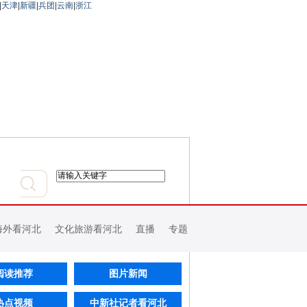
|
天津
|
新疆
|
兵团
|
云南
|
浙江
海外看河北
文化旅游看河北
直播
专题
阅读推荐
图片新闻
热点视频
中新社记者看河北