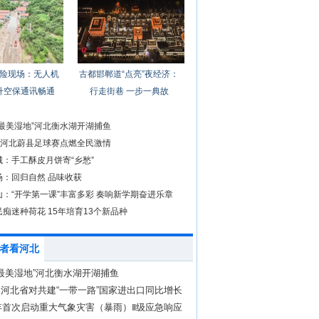
险现场：无人机
古都邯郸道“点亮”夜经济：
升空保通讯畅通
行走街巷 一步一典故
冀最美湿地”河北衡水湖开湖捕鱼
”！河北蔚县足球赛点燃全民激情
：手工酥皮月饼寄“乡愁”
场：回归自然 品味收获
山：“开学第一课”丰富多彩 奏响新学期奋进乐章
痴迷种荷花 15年培育13个新品种
者看河北
最美湿地”河北衡水湖开湖捕鱼
 河北省对共建“一带一路”国家进出口同比增长
年首次启动重大气象灾害（暴雨）Ⅱ级应急响应