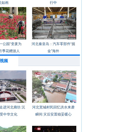
美如画
行中
一公园“变废为
河北秦皇岛：汽车零部件“掘
月季花赠游人
金”海外
视频
走进河北廊坊 沉
河北宽城村民回忆洪水来袭
受中华文化
瞬间 灾后安置稳妥暖心