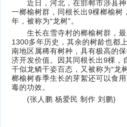
近日，河北，在邯郸市涉县神
一榔榆树群，同根长出9棵榔榆树
年，被称为“龙树”。
生长在雪寺村的榔榆树群，最
1300多年历史，其余的树龄也都
南地区属稀有树种，具有极高的保
济开发价值。因其同根长出9棵，
干似龙鳞干姿百态，又被称为“龙
榔榆树春季生长的芽絮还可以食用
毒的功效。
(张人鹏 杨爱民 制作 刘鹏)