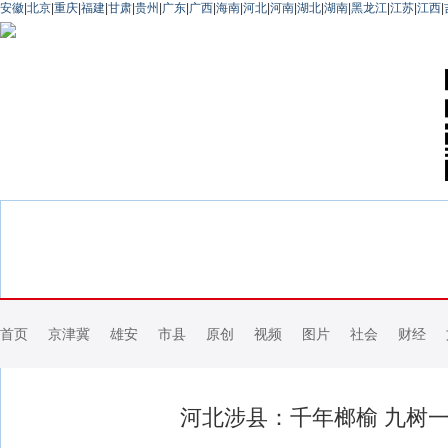
安徽
|
北京
|
重庆
|
福建
|
甘肃
|
贵州
|
广东
|
广西
|
海南
|
河北
|
河南
|
湖北
|
湖南
|
黑龙江
|
江苏
|
江西
|
首页
京津冀
雄安
市县
原创
视频
图片
社会
财经
河北涉县：千年榔榆 九树