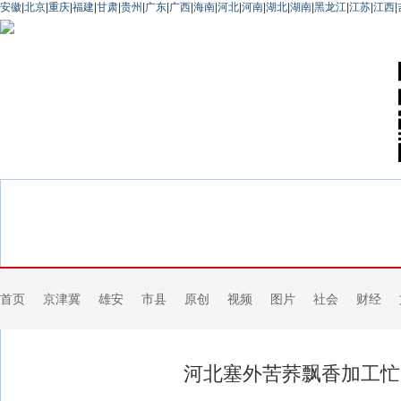
安徽
|
北京
|
重庆
|
福建
|
甘肃
|
贵州
|
广东
|
广西
|
海南
|
河北
|
河南
|
湖北
|
湖南
|
黑龙江
|
江苏
|
江西
|
首页
京津冀
雄安
市县
原创
视频
图片
社会
财经
河北塞外苦荞飘香加工忙