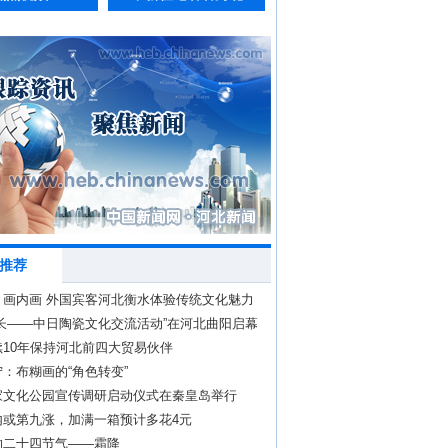
推荐
、画内画 外国宾客河北衡水体验传统文化魅力
流长——中日陶瓷文化交流活动”在河北曲阳启幕
续10年保持河北前四大贸易伙伴
：布糊画的“角色转变”
家文化公园宣传调研启动仪式在秦皇岛举行
内或第九涨，加满一箱预计多花4元
的二十四节气——霜降