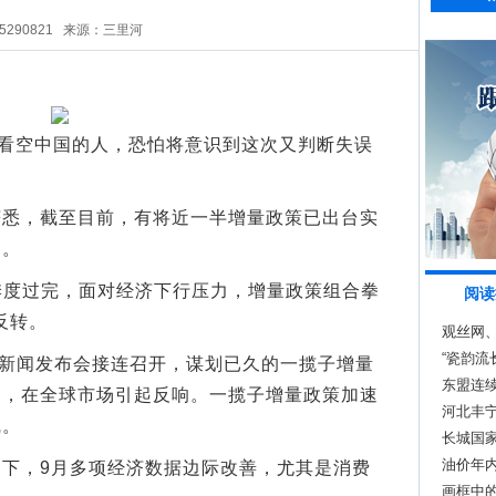
5290821
来源：三里河
看空中国的人，恐怕将意识到这次又判断失误
，截至目前，有将近一半增量政策已出台实
台。
三季度过完，面对经济下行压力，增量政策组合拳
阅读
反转。
观丝网
“瓷韵
新闻发布会接连召开，谋划已久的一揽子增量
东盟连
力，在全球市场引起反响。一揽子增量政策加速
河北丰宁
线。
长城国
油价年
，9月多项经济数据边际改善，尤其是消费
画框中