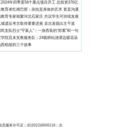
2024年四季度58个重点项目开工 总投资376亿
技教育者红姆巴斯：杂技是身体的艺术 更是沟通
语言
础教育专家相聚河北石家庄 共议学生可持续发展
养
人城遗址考古取得重要进展 首次发掘出主干道
民支队烈士“守墓人”：一身西装的“郑重”和一句
坚守”
定学院且末支教服务队：24载耕耘浇灌边疆花朵
地西柏坡的三个故事
息服务许可证：京(2022)0000118；京