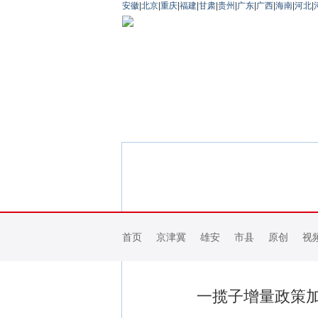
安徽
|
北京
|
重庆
|
福建
|
甘肃
|
贵州
|
广东
|
广西
|
海南
|
河北
|
首页
京津冀
雄安
市县
原创
视
一揽子增量政策