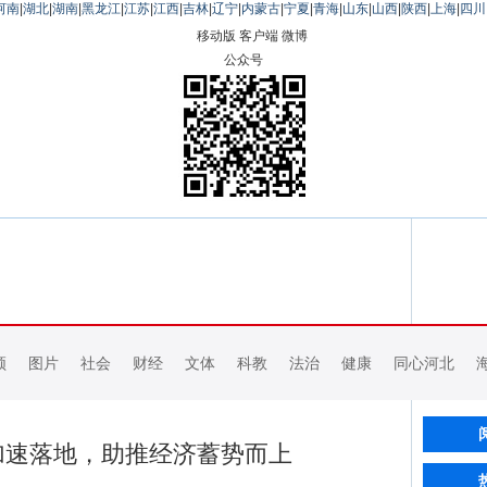
河南
|
湖北
|
湖南
|
黑龙江
|
江苏
|
江西
|
吉林
|
辽宁
|
内蒙古
|
宁夏
|
青海
|
山东
|
山西
|
陕西
|
上海
|
四川
移动版
客户端
微博
公众号
频
图片
社会
财经
文体
科教
法治
健康
同心河北
加速落地，助推经济蓄势而上