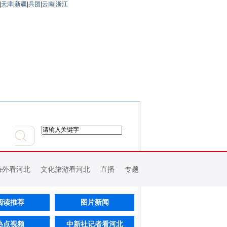
|
天津
|
新疆
|
兵团
|
云南
|
浙江
海外看河北
文化旅游看河北
直播
专题
阅读推荐
图片新闻
热点视频
中新社记者看河北