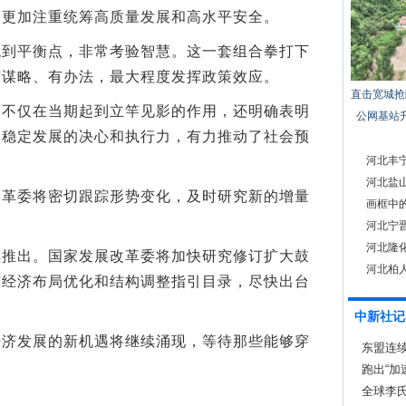
，更加注重统筹高质量发展和高水平安全。
平衡点，非常考验智慧。这一套组合拳打下
有谋略、有办法，最大程度发挥政策效应。
直击宽城抢
仅在当期起到立竿见影的作用，还明确表明
公网基站
期稳定发展的决心和执行力，有力推动了社会预
河北丰宁
河北盐
委将密切跟踪形势变化，及时研究新的增量
画框中
河北宁
河北隆化
出。国家发展改革委将加快研究修订扩大鼓
河北柏
有经济布局优化和结构调整指引目录，尽快出台
中新社记
发展的新机遇将继续涌现，等待那些能够穿
东盟连
跑出“加
全球李氏