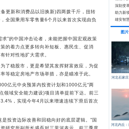
深刻变
备更新和消费品以旧换新)四两拨千斤，扭转
助力新
，全国乘用车零售量6个月以来首次实现由负
雄安智慧
图片
求”的中国冲击论者，未能把握中国宏观政策
政策的着力点更多转向补短板、惠民生、促消
，有针对性地扩大需求。
了稳股市，更是希望其发挥财富效应，为促
利率等稳定房地产市场举措，亦是瞄准于此。
河北石家庄
0亿元中央预算内投资计划和1000亿元“两
重点领域安全能力建设)项目清单提前下达。前三
3.4%，实现今年4月以来增速连续下滑后首次
是投资边际改善和回稳向好的底层逻辑。”国
河北内丘：
投资研究所副所长盛磊对三里河表示，前三季度