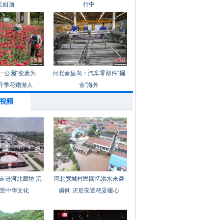
美如画
行中
一公园“变废为
河北秦皇岛：汽车零部件“掘
月季花赠游人
金”海外
视频
走进河北廊坊 沉
河北宽城村民回忆洪水来袭
受中华文化
瞬间 灾后安置稳妥暖心