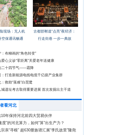
险现场：无人机
古都邯郸道“点亮”夜经济：
升空保通讯畅通
行走街巷 一步一典故
：布糊画的“角色转变”
山爱心义诊“零距离”关爱老年送健康
的二十四节气——霜降
晋：打造新能源电线电缆千亿级产业集群
：救助“落难”白琵鹭
人城遗址考古取得重要进展 首次发掘出主干道
者看河北
续10年保持河北前四大贸易伙伴
速度”的河北算力，如何“算”出生产力？
宗亲“寻根” 超630册族谱汇展“李氏故里”隆尧