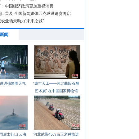
革！中国经济政策更加重视消费
项目普及 全国新闻媒体匹克球邀请赛将启
农业场景助力“未来之城”
新闻
遭遇强降雨天气
“惠世天工——河北曲阳石雕
艺术展” 在中国国家博物馆
开幕
雨后太行山 云海
河北武邑45万亩玉米种植进