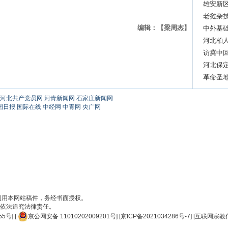
雄安新区
元
老挝杂
编辑：【梁周杰】
世界的
中外基
素养培
河北柏
访冀中回
承诺的“
河北保
革命圣
河北共产党员网
河青新闻网
石家庄新闻网
国日报
国际在线
中经网
中青网
央广网
刊用本网站稿件，务经书面授权。
依法追究法律责任。
55号
] [
京公网安备 11010202009201号
] [
京ICP备2021034286号-7
] [
互联网宗教信