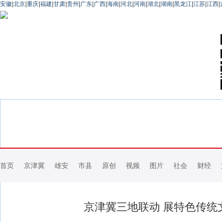
安徽
|
北京
|
重庆
|
福建
|
甘肃
|
贵州
|
广东
|
广西
|
海南
|
河北
|
河南
|
湖北
|
湖南
|
黑龙江
|
江苏
|
江西
|
首页
京津冀
雄安
市县
原创
视频
图片
社会
财经
京津冀三地联动 展特色传统