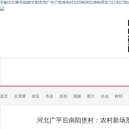
安徽
|
北京
|
重庆
|
福建
|
甘肃
|
贵州
|
广东
|
广西
|
海南
|
河北
|
河南
|
湖北
|
湖南
|
黑龙江
|
江苏
|
江西
|
首页
京津冀
雄安
市县
原创
视频
图片
社会
财经
河北广平后南阳堡村：农村新场