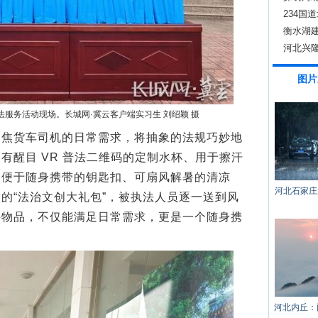
234
衡水湖
河北兴
图片
服务活动现场。长城网·冀云客户端实习生 刘绍颖 摄
货车司机的日常需求，将抽象的法规巧妙地
有醒目 VR 普法二维码的定制水杯、用于擦汗
、便于随身携带的钥匙扣、可扇风解暑的清凉
河北石家庄
的“法治文创大礼包”，被执法人员逐一送到风
件物品，不仅能满足日常需求，更是一个随身携
河北内丘：