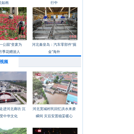
美如画
行中
一公园“变废为
河北秦皇岛：汽车零部件“掘
月季花赠游人
金”海外
视频
走进河北廊坊 沉
河北宽城村民回忆洪水来袭
受中华文化
瞬间 灾后安置稳妥暖心