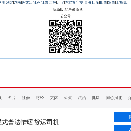
河南
|
湖北
|
湖南
|
黑龙江
|
江苏
|
江西
|
吉林
|
辽宁
|
内蒙古
|
宁夏
|
青海
|
山东
|
山西
|
陕西
|
上海
|
四川
移动版
客户端
微博
公众号
频
图片
社会
财经
文体
科教
法治
健康
同心河北
浸式普法情暖货运司机