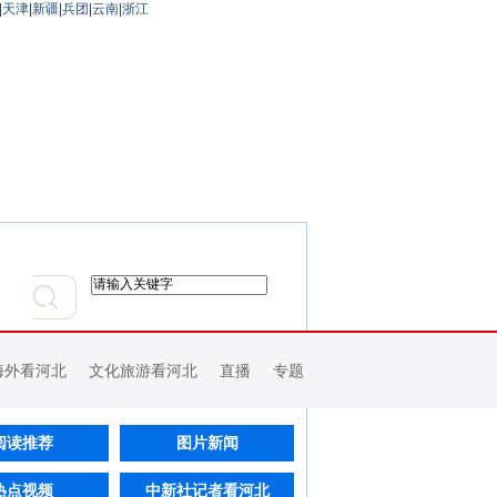
|
天津
|
新疆
|
兵团
|
云南
|
浙江
海外看河北
文化旅游看河北
直播
专题
阅读推荐
图片新闻
热点视频
中新社记者看河北