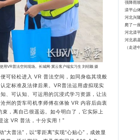
强降雨致
人失联
滦平山
一个个都
河北兴
爬了一座
河北滦平
全力搜
河北易
（走进
品牌
用VR普法空间现场。长城网·冀云客户端实习生 刘绍颖 摄
可轻松进入 VR 普法空间，如同身临其境般
认定标准及法律后果。VR普法运用虚拟现实
感知、可认知、可运用的沉浸式学习资源，让法
沧州的货车司机李师傅在体验 VR 内容后由衷
约束，离自己很遥远。如今明白了，它实际上
这 VR 普法，十分实用！”
大普法”，以“零距离”实现“心贴心”，成效显