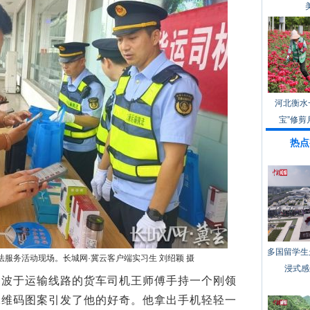
河北衡水
宝”修剪
热点
多国留学生
服务活动现场。长城网·冀云客户端实习生 刘绍颖 摄
浸式感
于运输线路的货车司机王师傅手持一个刚领
二维码图案引发了他的好奇。他拿出手机轻轻一