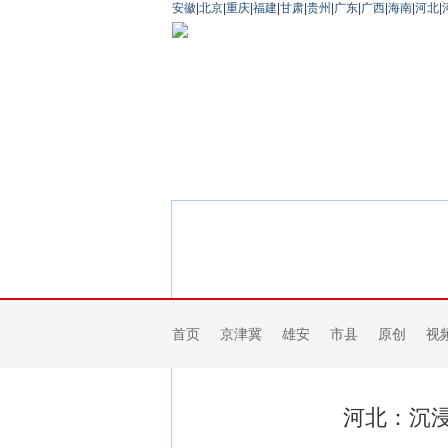
安徽
|
北京
|
重庆
|
福建
|
甘肃
|
贵州
|
广东
|
广西
|
海南
|
河北
|
首页
京津冀
雄安
市县
原创
视
河北：沉