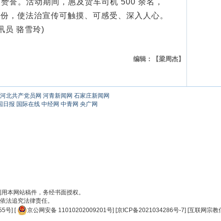
赞誉。活动期间，惠及货车司机 500 余名，
 余份，使法治宣传可触摸、可感受、深入人心。
讯员 骆雪玲)
编辑：【梁周杰】
河北共产党员网
河青新闻网
石家庄新闻网
国日报
国际在线
中经网
中青网
央广网
刊用本网站稿件，务经书面授权。
依法追究法律责任。
55号
] [
京公网安备 11010202009201号
] [
京ICP备2021034286号-7
] [
互联网宗教信