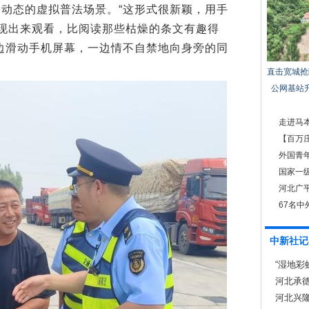
动态的虚拟普法场景。“这形式很新颖，用手
呈现出来观看，比阅读那些枯燥的条文有趣得
边滑动手机屏幕，一边情不自禁地向身旁的同
直击宽城抢
公网基站
走进马
【百万
一“安全
外国青年
国家一
河北广
67名
中新社记
“湿地彩
河北承
河北兴隆