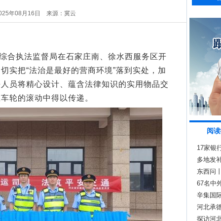
025年08月16日
来源：冀云
综合执法监督局在石家庄南、徐水西服务区开
切实把“法治是最好的营商环境”落到实处，加
法人员将精心设计、蕴含法律知识的实用物品交
在车轮的滚动中得以传递。
阅读
17家银
多地发补
东西问
67名
辛集国
河北承
探访河