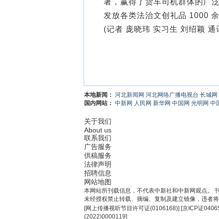
著，赢得了货车司机群体的广泛
发放各类法治文创礼品 1000
(记者 庞晓玮 实习生 刘绍颖 通
本地新闻：
河北新闻网
河北网络广播电视台
长城网
国内网站：
中新网
人民网
新华网
中国网
光明网
中
关于我们
About us
联系我们
广告服务
供稿服务
法律声明
招聘信息
网站地图
本网站所刊载信息，不代表中新社和中新网观点。 
未经授权禁止转载、摘编、复制及建立镜像，违者将
[
网上传播视听节目许可证(0106168)
] [
京ICP证0406
(2022)0000119
]