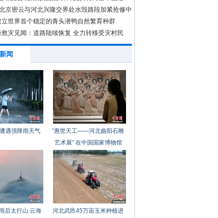
国道北京密云与河北兴隆交界处水毁路段加紧抢修中
建立世界首个稳定的青头潜鸭自然繁育种群
隆救灾见闻：道路陆续恢复 全力转移受灾村民
新闻
遭遇强降雨天气
“惠世天工——河北曲阳石雕
艺术展” 在中国国家博物馆
开幕
雨后太行山 云海
河北武邑45万亩玉米种植进