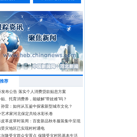
推荐
行发布公告 落实个人消费贷款贴息方案
贴、托育消费券，能破解“带娃难”吗？
丨孙雷：如何从互鉴中探索新型城市文化？
中外艺术家河北保定共绘水彩长卷
际皮革皮草时装周：百套新品秋冬服装集中呈现
德受灾地区已实现村村通电
北兴隆受灾群众安置点 保障受灾村民基本生活