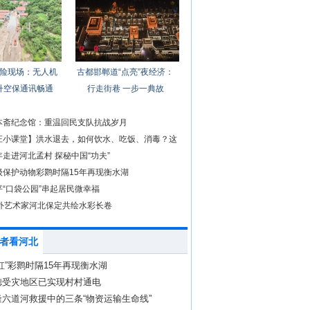
险现场：无人机
古都邯郸道“点亮”夜经济：
升空保通讯畅通
行走街巷 一步一典故
本斋纪念馆：重温回民支队抗战岁月
庄小课堂】洪水退去，如何饮水、吃饭、消毒？这
指南”请收好
走进河北孟村 探秘中国“功夫”
级保护动物彩鹮时隔15年再现衡水湖
平“口袋公园”串起居民微幸福
中外艺术家河北保定共绘水彩长卷
者看河北
虹”彩鹮时隔15年再现衡水湖
德受灾地区已实现村村通电
六道河救援中的三条“物资运输生命线”