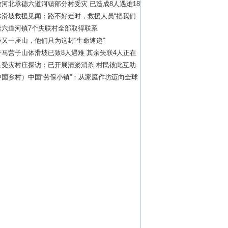
河北承德六道河镇部分村受灾 已造成8人遇难18
体滑坡救援见闻：路不好走时，救援人员“把我们
背过去”
隆六道河镇7个失联村全部取得联系
又一座山，他们只为这封“生命速递”
马营子山体滑坡已致8人遇难 其余失联4人正在
救
县受灾村庄探访：已开展清淤消杀 村民彼此互助
中国乡村）中国“劳保小镇”：从家庭作坊迈向全球