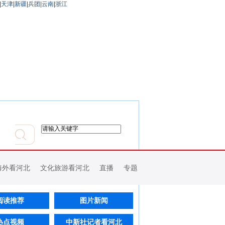
|
天津
|
新疆
|
兵团
|
云南
|
浙江
海外看河北
文化旅游看河北
直播
专题
阅读推荐
图片新闻
热点视频
中新社记者看河北