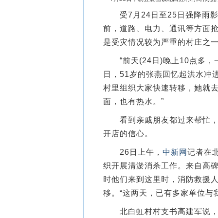
受7月24日至25日强降雨影
前，道路、电力、通讯等方面
是受灾情况较为严重的村庄之
“前天(24日)晚上10点多，
日，51岁的张燕回忆起洪水冲
村里组织大家快速转移，她就去
面，也有热水。”
看到亲戚朋友都过来帮忙，衣
开店的信心。
26日上午，
中新网
记者在
织开展清淤消杀工作。来自高碑
时他们来到这里时，消防救援
移。“这两天，已有多家单位与
北白虹村村支书高建军说，为