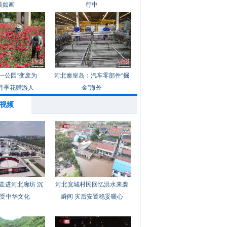
美如画
行中
一公园“变废为
河北秦皇岛：汽车零部件“掘
月季花赠游人
金”海外
视频
走进河北廊坊 沉
河北宽城村民回忆洪水来袭
受中华文化
瞬间 灾后安置稳妥暖心