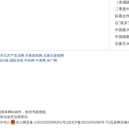
济”
（友城
缘
二季度
拓展合
以“清凉
中国最
中国细
逝世
石家庄火
河北共产党员网
河青新闻网
石家庄新闻网
国日报
国际在线
中经网
中青网
央广网
刊用本网站稿件，务经书面授权。
依法追究法律责任。
55号
] [
京公网安备 11010202009201号
] [
京ICP备2021034286号-7
] [
互联网宗教信