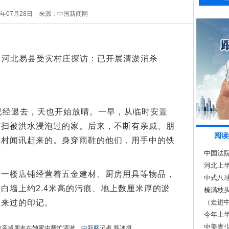
5年07月28日
来源：中国新闻网
题：河北易县受灾村庄探访：已开展清淤消杀
经退去，天也开始放晴。一早，从临时安置
打扫被洪水浸泡过的家。后来，不断有亲戚、朋
阅读
外村闻讯赶来的。身穿雨鞋的他们，用手中的铁
中国法院
河北上半
楼店铺经营着五金建材、厨房用具等物品，
中式八
白墙上约2.4米高的污痕、地上数厘米厚的淤
榛满枝头
水来过的印记。
（走进
品牌
今年上半
中美青少
的亲戚朋友在她家中帮忙清淤。
中新网
记者 韩冰摄