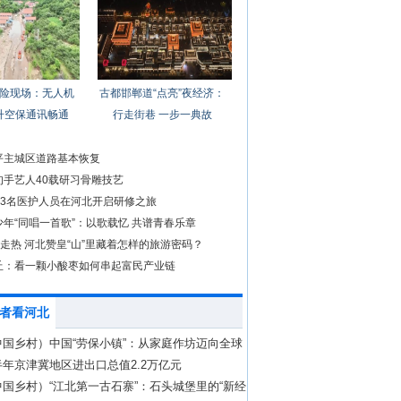
险现场：无人机
古都邯郸道“点亮”夜经济：
升空保通讯畅通
行走街巷 一步一典故
平主城区道路基本恢复
旬手艺人40载研习骨雕技艺
)3名医护人员在河北开启研修之旅
年“同唱一首歌”：以歌载忆 共谱青春乐章
”走热 河北赞皇“山”里藏着怎样的旅游密码？
丘：看一颗小酸枣如何串起富民产业链
者看河北
中国乡村）中国“劳保小镇”：从家庭作坊迈向全球
年京津冀地区进出口总值2.2万亿元
国乡村）“江北第一古石寨”：石头城堡里的“新经