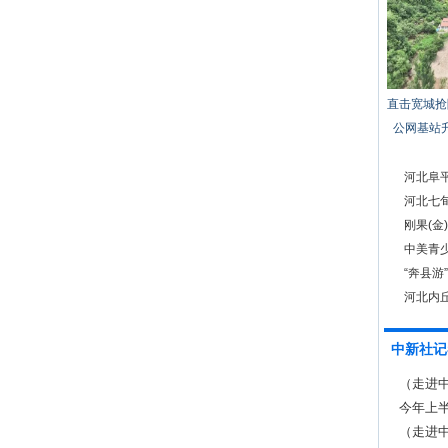
直击宽城抢
公网基站
河北阜
河北七
刚果(金
中美青少
“奔县游
河北内
中新社记
（走进
品牌
今年上半
（走进中