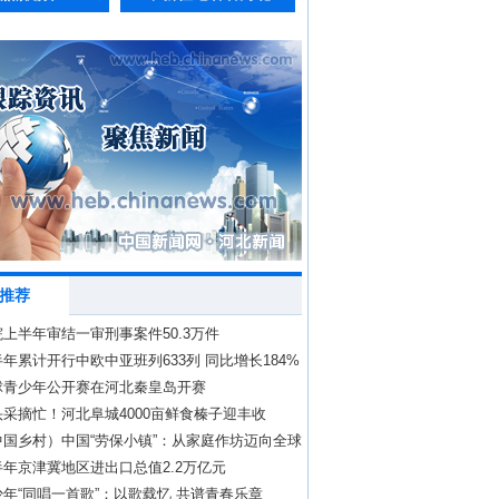
推荐
上半年审结一审刑事案件50.3万件
年累计开行中欧中亚班列633列 同比增长184%
球青少年公开赛在河北秦皇岛开赛
采摘忙！河北阜城4000亩鲜食榛子迎丰收
中国乡村）中国“劳保小镇”：从家庭作坊迈向全球
年京津冀地区进出口总值2.2万亿元
年“同唱一首歌”：以歌载忆 共谱青春乐章