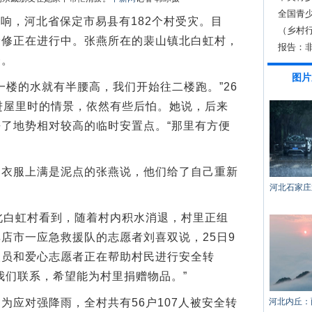
全国青
响，河北省保定市易县有182个村受灾。目
（乡村行
抢修正在进行中。张燕所在的裴山镇北白虹村，
饭碗
报告：
一。
强
图片
一楼的水就有半腰高，我们开始往二楼跑。”26
进屋里时的情景，依然有些后怕。她说，后来
了地势相对较高的临时安置点。“那里有方便
服上满是泥点的张燕说，他们给了自己重新
河北石家庄
北白虹村看到，随着村内积水消退，村里正组
店市一应急救援队的志愿者刘喜双说，25日9
人员和爱心志愿者正在帮助村民进行安全转
我们联系，希望能为村里捐赠物品。”
应对强降雨，全村共有56户107人被安全转
河北内丘：