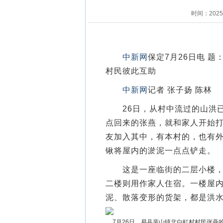
时间：202
中新网
保定7月26日电 
村民彼此互助
中新网
记者 张子扬 陈林
26日，从村中流过的山洪已
点回来的张燕，就和家人开始
友加入其中，有本村的，也有
锹将屋内的淤泥一点点铲走。
这是一座临街的二层小楼，一
二楼则用作家人住宿。一楼屋内
泥、散落变形的货架，都是洪
7月26日，易县裴山镇北白虹村村民张燕