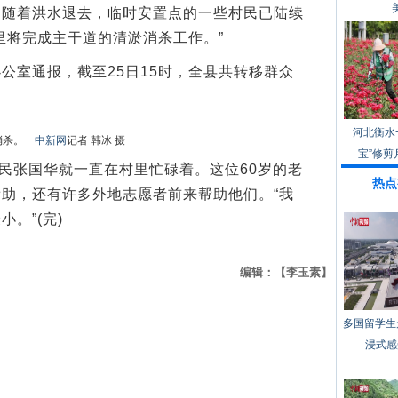
，随着洪水退去，临时安置点的一些村民已陆续
里将完成主干道的清淤消杀工作。”
室通报，截至25日15时，全县共转移群众
河北衡水
行消杀。
中新网
记者 韩冰 摄
宝”修剪
民张国华就一直在村里忙碌着。这位60岁的老
热点
助，还有许多外地志愿者前来帮助他们。“我
。”(完)
编辑：【李玉素】
多国留学生
浸式感