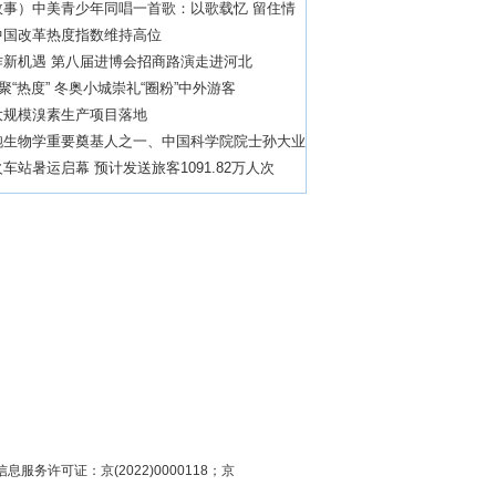
故事）中美青少年同唱一首歌：以歌载忆 留住情
中国改革热度指数维持高位
作新机遇 第八届进博会招商路演走进河北
”聚“热度” 冬奥小城崇礼“圈粉”中外游客
大规模溴素生产项目落地
胞生物学重要奠基人之一、中国科学院院士孙大业
车站暑运启幕 预计发送旅客1091.82万人次
息服务许可证：京(2022)0000118；京