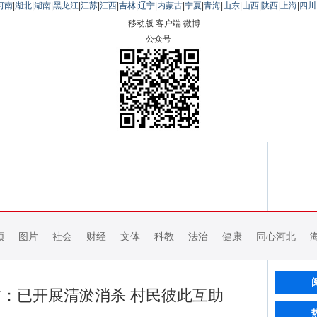
河南
|
湖北
|
湖南
|
黑龙江
|
江苏
|
江西
|
吉林
|
辽宁
|
内蒙古
|
宁夏
|
青海
|
山东
|
山西
|
陕西
|
上海
|
四川
移动版
客户端
微博
公众号
频
图片
社会
财经
文体
科教
法治
健康
同心河北
：已开展清淤消杀 村民彼此互助