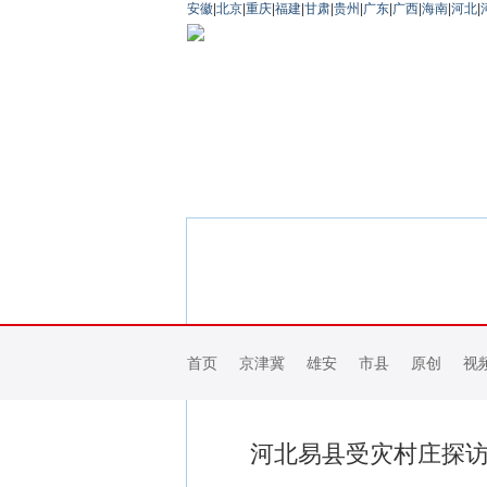
安徽
|
北京
|
重庆
|
福建
|
甘肃
|
贵州
|
广东
|
广西
|
海南
|
河北
|
首页
京津冀
雄安
市县
原创
视
河北易县受灾村庄探访