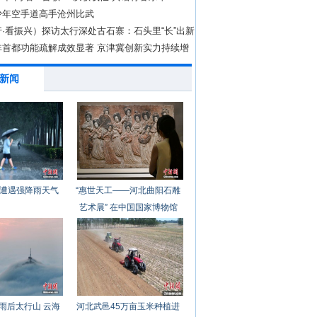
少年空手道高手沧州比武
·看振兴）探访太行深处古石寨：石头里“长”出新
非首都功能疏解成效显著 京津冀创新实力持续增
新闻
遭遇强降雨天气
“惠世天工——河北曲阳石雕
艺术展” 在中国国家博物馆
开幕
雨后太行山 云海
河北武邑45万亩玉米种植进