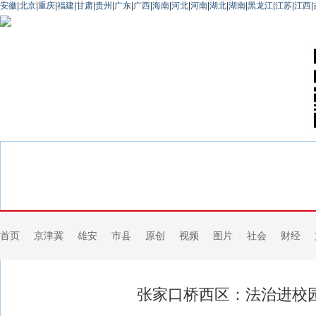
安徽
|
北京
|
重庆
|
福建
|
甘肃
|
贵州
|
广东
|
广西
|
海南
|
河北
|
河南
|
湖北
|
湖南
|
黑龙江
|
江苏
|
江西
|
首页
京津冀
雄安
市县
原创
视频
图片
社会
财经
张家口桥西区：法治进校