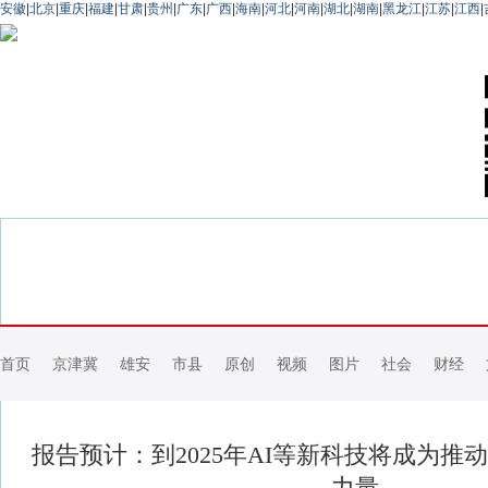
安徽
|
北京
|
重庆
|
福建
|
甘肃
|
贵州
|
广东
|
广西
|
海南
|
河北
|
河南
|
湖北
|
湖南
|
黑龙江
|
江苏
|
江西
|
首页
京津冀
雄安
市县
原创
视频
图片
社会
财经
报告预计：到2025年AI等新科技将成为推
力量