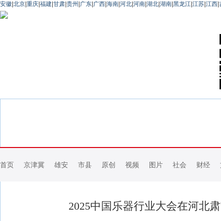
安徽
|
北京
|
重庆
|
福建
|
甘肃
|
贵州
|
广东
|
广西
|
海南
|
河北
|
河南
|
湖北
|
湖南
|
黑龙江
|
江苏
|
江西
|
首页
京津冀
雄安
市县
原创
视频
图片
社会
财经
2025中国乐器行业大会在河北