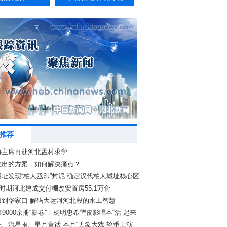
推荐
协主席再赴河北孟村求学
推出的方案，如何解决痛点？
址发现“柏人丞印”封泥 确定汉代柏人城址核心区
”时期河北建成交付棚改安置房55.1万套
坝到华家口 解码大运河河北段的水工智慧
集9000余册“影卷”：杨明忠希望皮影唱本“活”起来
、流星雨、星月童话 本月“天象大戏”轮番上演