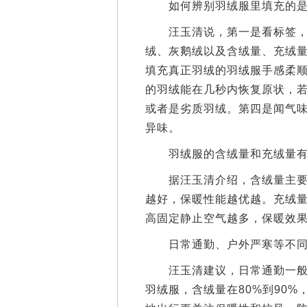
如何辨别羽绒服里填充的是
汪玉清说，第一是看标签，正
绒、灰鹅绒以及含绒量、充绒
填充真正羽绒的羽绒服手感柔
的羽绒能在几秒内恢复原状，
或者是劣质羽绒。第四是闻气
异味。
羽绒服的含绒量和充绒量有什
据汪玉清介绍，含绒量主要是
越好，保暖性能越优越。充绒
高固定静止空气越多，保暖效
日常通勤、户外严寒等不同
汪玉清建议，日常通勤一般侧
羽绒服，含绒量在80%到90%