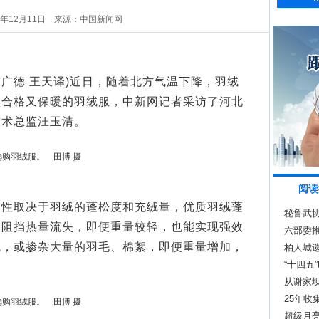
5年12月11日
来源：中国新闻网
艾广德 王天译)近日，随着北方气温下降，羽绒
款合格又保暖的羽绒服，中新网记者采访了河北
技术总监汪玉清。
选购羽绒服。 田博 摄
阅读
取决于羽绒的蓬松度和充绒量，优质羽绒蓬
秘鲁武
，阻挡热量流失，即便重量较轻，也能实现强效
六部委
绒，或掺杂大量的羽毛、棉絮，即便重量增加，
柏人城遗
“十四五
从谢家
25年收
选购羽绒服。 田博 摄
超级月亮