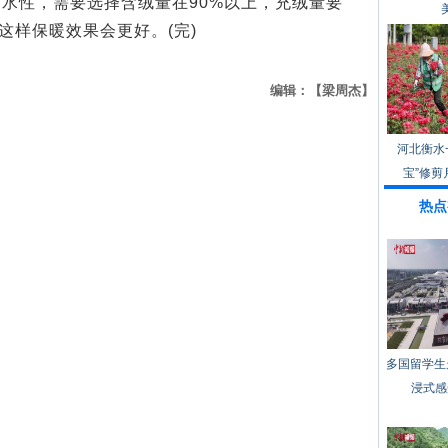
水性，需要选择含绒量在90%以上，充绒量要
这样保暖效果会更好。(完)
编辑：【梁周杰】
河北衡水
宝”修剪
热点
多国留学生
浸式感