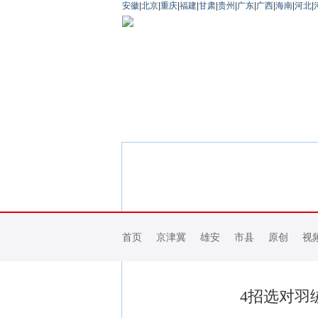
安徽
|
北京
|
重庆
|
福建
|
甘肃
|
贵州
|
广东
|
广西
|
海南
|
河北
|
首页
京津冀
雄安
市县
原创
视
4招选对羽