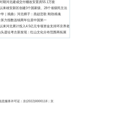
”时期河北建成交付棚改安置房55.1万套
”以来雄安新区创建3个国家级、28个省级民主法
村（社区）
中华｜戏曲）河北梆子：燕赵悲歌 刚劲戏魂
合算力指数连续两年位居中国第一
”以来河北累计投入4.5亿元专项资金支持环京养老
质量发展
山头遗址考古新发现：红山文化分布范围再拓展
息服务许可证：京(2022)0000118；京