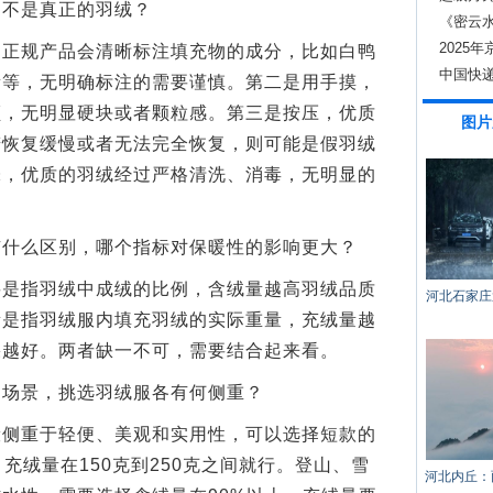
不是真正的羽绒？
《密云
2025
规产品会清晰标注填充物的成分，比如白鸭
中国快递
量等，无明确标注的需要谨慎。第二是用手摸，
顺，无明显硬块或者颗粒感。第三是按压，优质
图片
若恢复缓慢或者无法完全恢复，则可能是假羽绒
味，优质的羽绒经过严格清洗、消毒，无明显的
么区别，哪个指标对保暖性的影响更大？
指羽绒中成绒的比例，含绒量越高羽绒品质
河北石家庄
量是指羽绒服内填充羽绒的实际重量，充绒量越
果越好。两者缺一不可，需要结合起来看。
场景，挑选羽绒服各有何侧重？
重于轻便、美观和实用性，可以选择短款的
，充绒量在150克到250克之间就行。登山、雪
河北内丘：