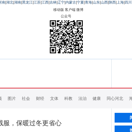
河南
|
湖北
|
湖南
|
黑龙江
|
江苏
|
江西
|
吉林
|
辽宁
|
内蒙古
|
宁夏
|
青海
|
山东
|
山西
|
陕西
|
上海
|
四川
移动版
客户端
微博
公众号
频
图片
社会
财经
文体
科教
法治
健康
同心河北
绒服，保暖过冬更省心