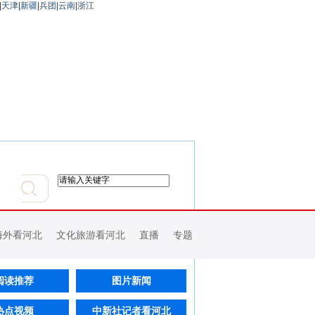
|
天津
|
新疆
|
兵团
|
云南
|
浙江
海外看河北
文化旅游看河北
直播
专题
阅读推荐
图片新闻
热点视频
中新社记者看河北