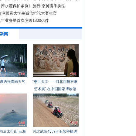
水库水源保护条例》施行 京冀携手执法
年京津冀晋大学生诚信辩论大赛收官
年业务量首次突破1800亿件
新闻
遭遇强降雨天气
“惠世天工——河北曲阳石雕
艺术展” 在中国国家博物馆
开幕
雨后太行山 云海
河北武邑45万亩玉米种植进