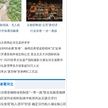
险现场：无人机
古都邯郸道“点亮”夜经济：
升空保通讯畅通
行走街巷 一步一典故
协主席再赴河北孟村求学
集9000余册“影卷”：杨明忠希望皮影唱本“活”起来
安开通首条跨省定制公交 直达北京大兴国际机场
约”·2025世界文化遗产国际摄影大展在河北省图书
崇礼新雪季首月迎客超50万人次
蒲草从“废弃物”变身网红工艺品
者看河北
塞尔维亚钢铁绿色制造“一带一路”联合实验室揭牌
地区首列全程时刻表中欧班列从石家庄开行
址发现“柏人丞印”封泥 确定汉代柏人城址核心区