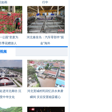
美如画
行中
一公园“变废为
河北秦皇岛：汽车零部件“掘
月季花赠游人
金”海外
视频
走进河北廊坊 沉
河北宽城村民回忆洪水来袭
受中华文化
瞬间 灾后安置稳妥暖心