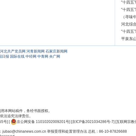
“十四五
“十四五
治示范
（寻味
河北综
“十四五
服务高
平泉东
河北共产党员网
河青新闻网
石家庄新闻网
国日报
国际在线
中经网
中青网
央广网
刊用本网站稿件，务经书面授权。
依法追究法律责任。
55号
] [
京公网安备 11010202009201号
] [
京ICP备2021034286号-7
] [
互联网宗教信
ao@chinanews.com.cn
举报受理和处置管理办法
总机：86-10-87826688