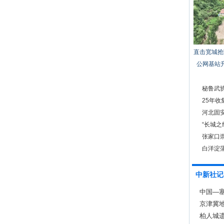
直击宽城抢
公网基站
秘鲁武
25年收
河北固
“长城之
馆开展
张家口
白洋淀
中新社记
中国—
京津冀
柏人城遗