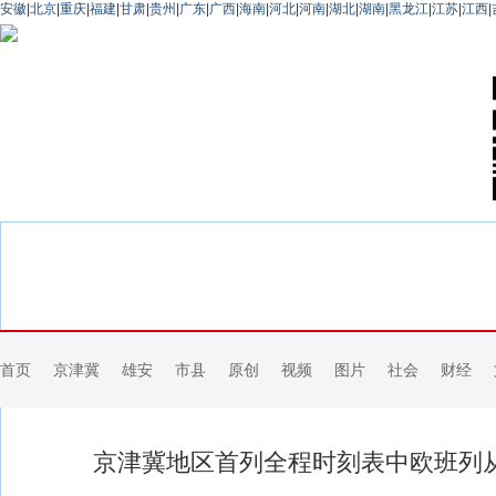
安徽
|
北京
|
重庆
|
福建
|
甘肃
|
贵州
|
广东
|
广西
|
海南
|
河北
|
河南
|
湖北
|
湖南
|
黑龙江
|
江苏
|
江西
|
首页
京津冀
雄安
市县
原创
视频
图片
社会
财经
京津冀地区首列全程时刻表中欧班列