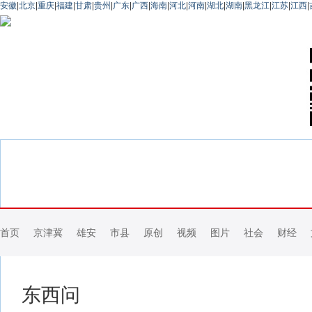
安徽
|
北京
|
重庆
|
福建
|
甘肃
|
贵州
|
广东
|
广西
|
海南
|
河北
|
河南
|
湖北
|
湖南
|
黑龙江
|
江苏
|
江西
|
首页
京津冀
雄安
市县
原创
视频
图片
社会
财经
东西问