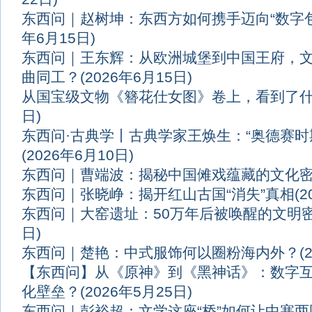
东西问｜赵树坤：东西方如何携手迈向“数字
年6月15日)
东西问｜王东辉：从欧洲城堡到中国王府，
曲同工？
(2026年6月15日)
从国宝级文物《簪花仕女图》卷上，看到了
日)
东西问·古典学丨古典学家王焕生：“奥德赛时
(2026年6月10日)
东西问｜曹端波：揭秘中国傩戏蕴藏的文化
东西问｜张晓峥：揭开红山古国“消失”真相
(
东西问｜大窑遗址：50万年后被唤醒的文明
日)
东西问｜楚艳：中式服饰何以圈粉海内外？
(
【东西问】从《原神》到《黑神话》：数字
化壁垒？
(2026年5月25日)
东西问｜彭裕超：文学这座“桥”如何让中塞