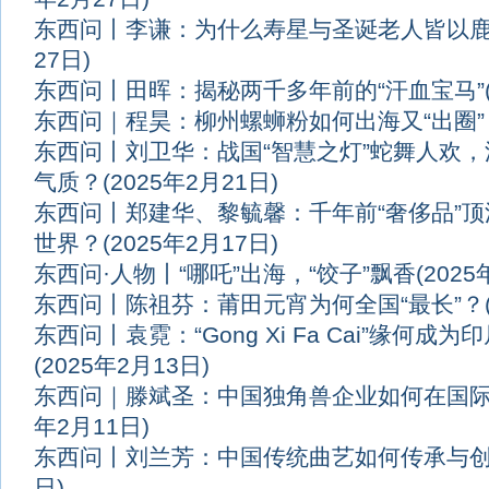
东西问丨李谦：为什么寿星与圣诞老人皆以
27日)
东西问丨田晖：揭秘两千多年前的“汗血宝马”
东西问｜程昊：柳州螺蛳粉如何出海又“出圈”
东西问丨刘卫华：战国“智慧之灯”蛇舞人欢
气质？
(2025年2月21日)
东西问丨郑建华、黎毓馨：千年前“奢侈品”
世界？
(2025年2月17日)
东西问·人物丨“哪吒”出海，“饺子”飘香
(202
东西问丨陈祖芬：莆田元宵为何全国“最长”？
东西问丨袁霓：“Gong Xi Fa Cai”缘何成
(2025年2月13日)
东西问｜滕斌圣：中国独角兽企业如何在国际
年2月11日)
东西问丨刘兰芳：中国传统曲艺如何传承与
日)