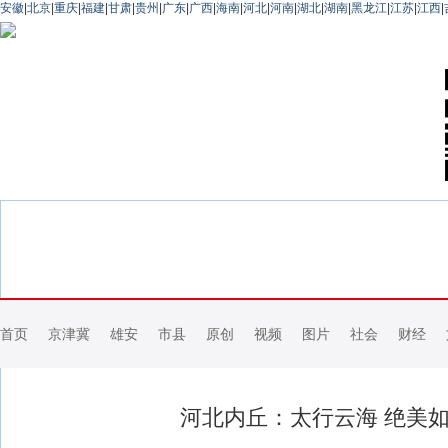
安徽
|
北京
|
重庆
|
福建
|
甘肃
|
贵州
|
广东
|
广西
|
海南
|
河北
|
河南
|
湖北
|
湖南
|
黑龙江
|
江苏
|
江西
|
首页
京津冀
雄安
市县
原创
视频
图片
社会
财经
河北内丘：太行云海 绝美