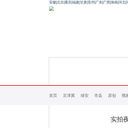
安徽
|
北京
|
重庆
|
福建
|
甘肃
|
贵州
|
广东
|
广西
|
海南
|
河北
|
首页
京津冀
雄安
市县
原创
视
实拍