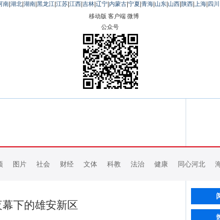
河南
|
湖北
|
湖南
|
黑龙江
|
江苏
|
江西
|
吉林
|
辽宁
|
内蒙古
|
宁夏
|
青海
|
山东
|
山西
|
陕西
|
上海
|
四川
移动版
客户端
微博
公众号
频
图片
社会
财经
文体
科教
法治
健康
同心河北
夜幕下的雄安新区