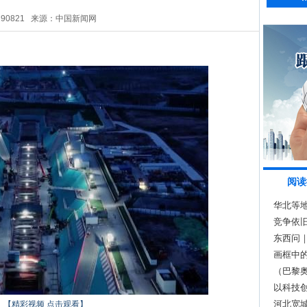
290821
来源：中国新闻网
阅读
华北等
竞争依旧
东西问
画框中
（巴黎
四强
以科技创
召开
河北宽城
【精彩视频 点击观看】