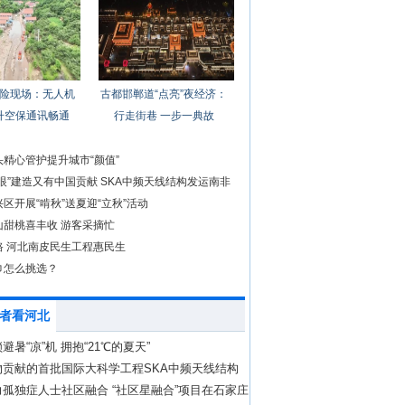
险现场：无人机
古都邯郸道“点亮”夜经济：
升空保通讯畅通
行走街巷 一步一典故
精心管护提升城市“颜值”
眼”建造又有中国贡献 SKA中频天线结构发运南非
区开展“啃秋”送夏迎“立秋”活动
山甜桃喜丰收 游客采摘忙
路 河北南皮民生工程惠民生
巾怎么挑选？
者看河北
避暑“凉”机 拥抱“21℃的夏天”
物贡献的首批国际大科学工程SKA中频天线结构
运
孤独症人士社区融合 “社区星融合”项目在石家庄