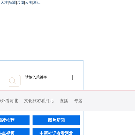
|
天津
|
新疆
|
兵团
|
云南
|
浙江
海外看河北
文化旅游看河北
直播
专题
阅读推荐
图片新闻
热点视频
中新社记者看河北