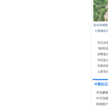
直击宽城抢
公网基站
河北泊头
“地球巨
邯郸复兴
河北盐
完善村
儿童毛
中新社记
河北解锁
中方实
出厂发
科技助力