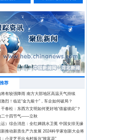
推荐
地将有较强降雨 南方大部地区高温天气持续
激烈！临近“金九银十”，车企如何破局？
｜干春松：东西方文明如何更好地“借鉴彼此”？
的二十四节气——立秋
奥运）综合消息：全红婵跳水卫冕 中国女排无缘
新推动新质生产力发展 2024科学家创新大会将
：小灵芝开出乡村振兴“致富花”