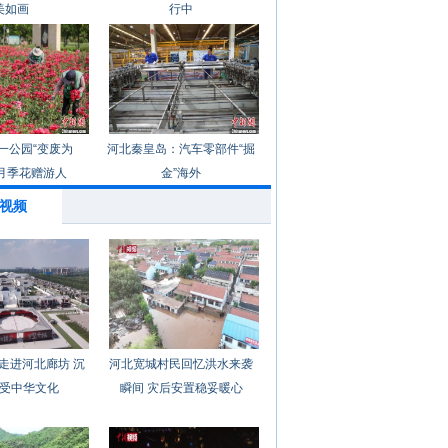
美如画
行中
一公园“变废为
河北秦皇岛：汽车零部件“掘
月季花赠游人
金”海外
视频
走进河北廊坊 沉
河北宽城村民回忆洪水来袭
受中华文化
瞬间 灾后安置稳妥暖心