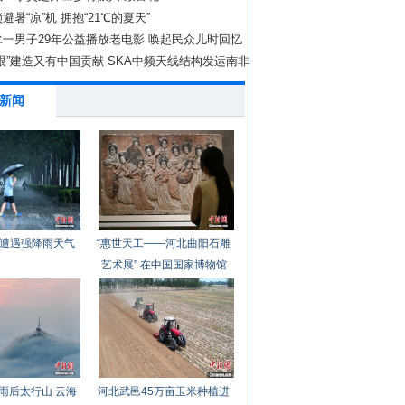
避暑“凉”机 拥抱“21℃的夏天”
一男子29年公益播放老电影 唤起民众儿时回忆
眼”建造又有中国贡献 SKA中频天线结构发运南非
新闻
遭遇强降雨天气
“惠世天工——河北曲阳石雕
艺术展” 在中国国家博物馆
开幕
雨后太行山 云海
河北武邑45万亩玉米种植进