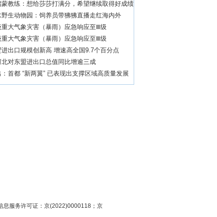
启蒙教练：想给莎莎打满分，希望继续取得好成绩
水野生动物园：饲养员带狒狒直播走红海内外
级重大气象灾害（暴雨）应急响应至Ⅲ级
级重大气象灾害（暴雨）应急响应至Ⅲ级
进出口规模创新高 增速高全国9.7个百分点
河北对东盟进出口总值同比增逾三成
：首都 “新两翼” 已表现出支撑区域高质量发展
头
息服务许可证：京(2022)0000118；京