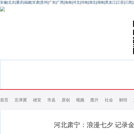
安徽
|
北京
|
重庆
|
福建
|
甘肃
|
贵州
|
广东
|
广西
|
海南
|
河北
|
河南
|
湖北
|
湖南
|
黑龙江
|
江苏
|
江西
|
首页
京津冀
雄安
市县
原创
视频
图片
社会
财经
河北肃宁：浪漫七夕 记录