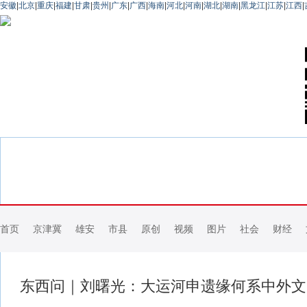
安徽
|
北京
|
重庆
|
福建
|
甘肃
|
贵州
|
广东
|
广西
|
海南
|
河北
|
河南
|
湖北
|
湖南
|
黑龙江
|
江苏
|
江西
|
首页
京津冀
雄安
市县
原创
视频
图片
社会
财经
东西问｜刘曙光：大运河申遗缘何系中外文