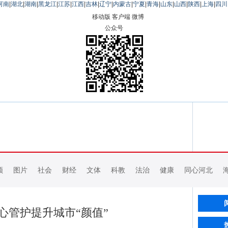
河南
|
湖北
|
湖南
|
黑龙江
|
江苏
|
江西
|
吉林
|
辽宁
|
内蒙古
|
宁夏
|
青海
|
山东
|
山西
|
陕西
|
上海
|
四川
移动版
客户端
微博
公众号
频
图片
社会
财经
文体
科教
法治
健康
同心河北
心管护提升城市“颜值”