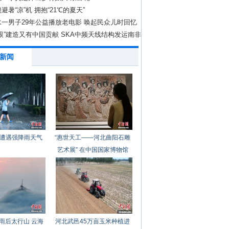
避暑“凉”机 拥抱“21℃的夏天”
一男子29年公益播放老电影 唤起民众儿时回忆
眼”建造又有中国贡献 SKA中频天线结构发运南非
新闻
遭遇强降雨天气
“惠世天工——河北曲阳石雕
艺术展” 在中国国家博物馆
开幕
雨后太行山 云海
河北武邑45万亩玉米种植进