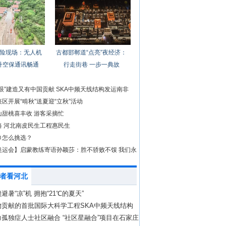
险现场：无人机
古都邯郸道“点亮”夜经济：
升空保通讯畅通
行走街巷 一步一典故
眼”建造又有中国贡献 SKA中频天线结构发运南非
区开展“啃秋”送夏迎“立秋”活动
山甜桃喜丰收 游客采摘忙
路 河北南皮民生工程惠民生
巾怎么挑选？
奥运会】启蒙教练寄语孙颖莎：胜不骄败不馁 我们永
坚强的后盾
者看河北
避暑“凉”机 拥抱“21℃的夏天”
物贡献的首批国际大科学工程SKA中频天线结构
运
孤独症人士社区融合 “社区星融合”项目在石家庄