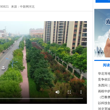
290821
来源：中新网河北
阅读
华北等
竞争依旧
东西问
画框中
（巴黎
四强
以科技创
召开
河北宽城