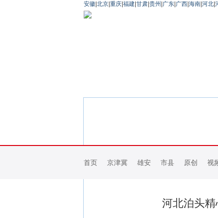
安徽
|
北京
|
重庆
|
福建
|
甘肃
|
贵州
|
广东
|
广西
|
海南
|
河北
|
首页
京津冀
雄安
市县
原创
视
河北泊头精