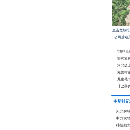
直击宽城抢
公网基站
“地球巨
邯郸复兴
河北盐
完善村
儿童毛
【巴黎
远是你
中新社记
河北解锁
中方实
出厂发
科技助力