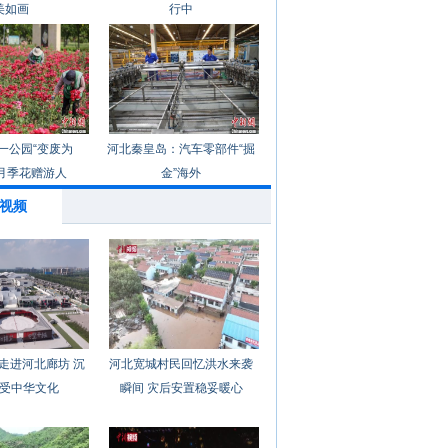
美如画
行中
一公园“变废为
河北秦皇岛：汽车零部件“掘
月季花赠游人
金”海外
视频
走进河北廊坊 沉
河北宽城村民回忆洪水来袭
受中华文化
瞬间 灾后安置稳妥暖心