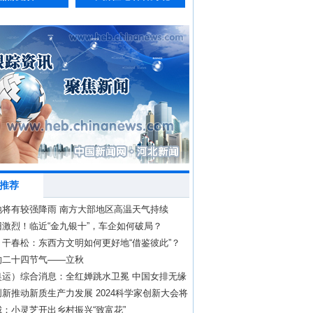
推荐
地将有较强降雨 南方大部地区高温天气持续
激烈！临近“金九银十”，车企如何破局？
｜干春松：东西方文明如何更好地“借鉴彼此”？
的二十四节气——立秋
奥运）综合消息：全红婵跳水卫冕 中国女排无缘
新推动新质生产力发展 2024科学家创新大会将
：小灵芝开出乡村振兴“致富花”