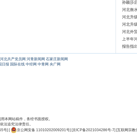
启动
孙颖莎
河北衡
河北升
河北升
河北外贸
上半年
报告指出
强劲势
河北共产党员网
河青新闻网
石家庄新闻网
国日报
国际在线
中经网
中青网
央广网
刊用本网站稿件，务经书面授权。
依法追究法律责任。
55号
] [
京公网安备 11010202009201号
] [
京ICP备2021034286号-7
] [
互联网宗教信