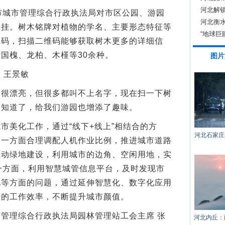
河北解锁
城市管理综合行政执法局对市区公园、游园
河北衡水
悬挂。树木铭牌对植物的学名、主要形态特征等
“地球巨
维码，扫描二维码能够获取树木更多的详细信
国槐、龙柏、木槿等30余种。
图片
 王景敏
漂亮，但很多都叫不上名字，现在扫一下树
全知道了，给我们游园也增添了趣味。
美化工作，通过“线下+线上”相结合的方
河北石家庄
。一方面合理调配人机作业比例，推进城市道路
推动绿地建设，利用城市的边角、空闲用地，实
一方面，利用智慧城管信息平台，及时发现市
化等方面的问题，通过延伸智慧化、数字化应用
改的工作效率，不断提升城市颜值。
理综合行政执法局园林管理站工会主席 张
河北内丘：