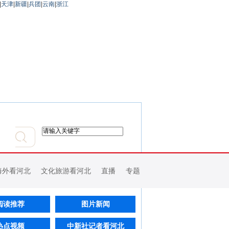
|
天津
|
新疆
|
兵团
|
云南
|
浙江
海外看河北
文化旅游看河北
直播
专题
阅读推荐
图片新闻
热点视频
中新社记者看河北