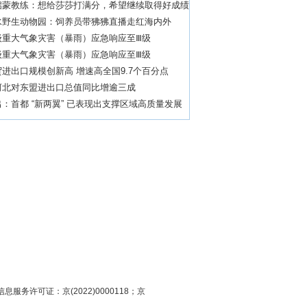
启蒙教练：想给莎莎打满分，希望继续取得好成绩
水野生动物园：饲养员带狒狒直播走红海内外
级重大气象灾害（暴雨）应急响应至Ⅲ级
级重大气象灾害（暴雨）应急响应至Ⅲ级
进出口规模创新高 增速高全国9.7个百分点
河北对东盟进出口总值同比增逾三成
：首都 “新两翼” 已表现出支撑区域高质量发展
头
息服务许可证：京(2022)0000118；京