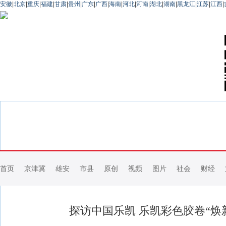
安徽
|
北京
|
重庆
|
福建
|
甘肃
|
贵州
|
广东
|
广西
|
海南
|
河北
|
河南
|
湖北
|
湖南
|
黑龙江
|
江苏
|
江西
|
首页
京津冀
雄安
市县
原创
视频
图片
社会
财经
探访中国乐凯 乐凯彩色胶卷“焕