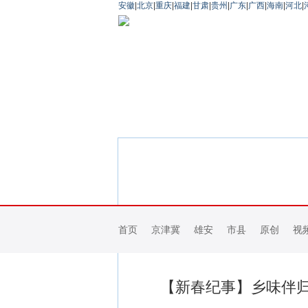
安徽
|
北京
|
重庆
|
福建
|
甘肃
|
贵州
|
广东
|
广西
|
海南
|
河北
|
首页
京津冀
雄安
市县
原创
视
【新春纪事】乡味伴归