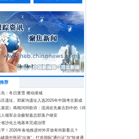
推荐
皇岛：冬日逐雪 燃动港城
庄遗址、郑家沟遗址入选2025年中国考古新成
走基层）再闻河间歌诗：流淌在先秦古韵中的《诗
器人领军企业极智嘉总部落户雄安
全省沙化土地基本完成治理
平！2026年各地推进对外开放有何新看点？
破题中医药“出海”：打造国际“通行证”与“快速通