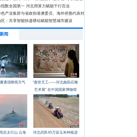
力指数全国第一 河北用算力赋能千行百业
特色产业集群与省政协港澳委员、海外侨胞代表对
办
动区：共享智能快递驿站赋能智慧城市建设
新闻
遭遇强降雨天气
“惠世天工——河北曲阳石雕
艺术展” 在中国国家博物馆
开幕
雨后太行山 云海
河北武邑45万亩玉米种植进