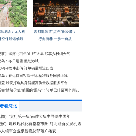
险现场：无人机
古都邯郸道“点亮”夜经济：
升空保通讯畅通
行走街巷 一步一典故
事】逛河北百年“山野”大集 尽享乡村烟火气
皇岛：冬日逐雪 燃动港城
安铜马摆件走俏 订单销量增近四成
皇岛：春运首日客流平稳 精准服务同步上线
覆盖 雄安打造具身智能高质量数据服务平台
靠“情绪价值”破圈的“黑马”：订单已排至两个月以
者看河北
闻）“太行第一集”南佐大集中寻味中国年
观察）建设现代化首都都市圈 河北迎新发展机遇
器人领军企业极智嘉总部落户雄安