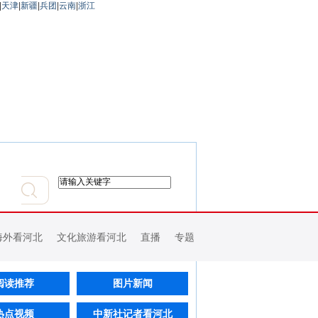
|
天津
|
新疆
|
兵团
|
云南
|
浙江
海外看河北
文化旅游看河北
直播
专题
阅读推荐
图片新闻
热点视频
中新社记者看河北