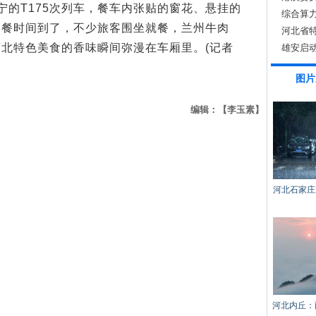
宁的T175次列车，餐车内张贴的窗花、悬挂的
道”
综合算
用餐时间到了，不少旅客围坐就餐，兰州牛肉
河北省
北特色美食的香味瞬间弥漫在车厢里。(记者
接会举
雄安启
图片
编辑：【李玉素】
河北石家庄
河北内丘：