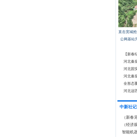
直击宽城抢
公网基站
【新春纪
河北秦
河北固
河北秦
全形态
河北这匹
后
中新社记
（新春见
（经济
智能机