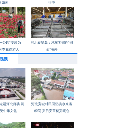
美如画
行中
一公园“变废为
河北秦皇岛：汽车零部件“掘
月季花赠游人
金”海外
视频
走进河北廊坊 沉
河北宽城村民回忆洪水来袭
受中华文化
瞬间 灾后安置稳妥暖心