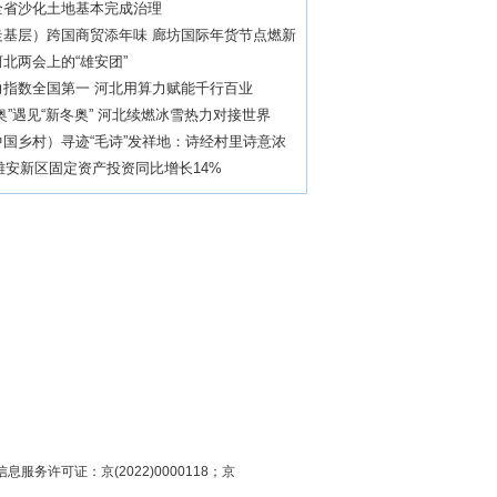
全省沙化土地基本完成治理
走基层）跨国商贸添年味 廊坊国际年货节点燃新
热潮
北两会上的“雄安团”
力指数全国第一 河北用算力赋能千行百业
奥”遇见“新冬奥” 河北续燃冰雪热力对接世界
中国乡村）寻迹“毛诗”发祥地：诗经村里诗意浓
年雄安新区固定资产投资同比增长14%
息服务许可证：京(2022)0000118；京