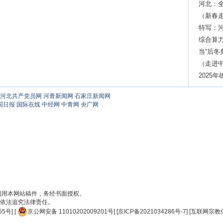
河北：
（新春
春消费
特写：河
综合算
当“后冬
（走进
2025
河北共产党员网
河青新闻网
石家庄新闻网
国日报
国际在线
中经网
中青网
央广网
刊用本网站稿件，务经书面授权。
依法追究法律责任。
55号
] [
京公网安备 11010202009201号
] [
京ICP备2021034286号-7
] [
互联网宗教信