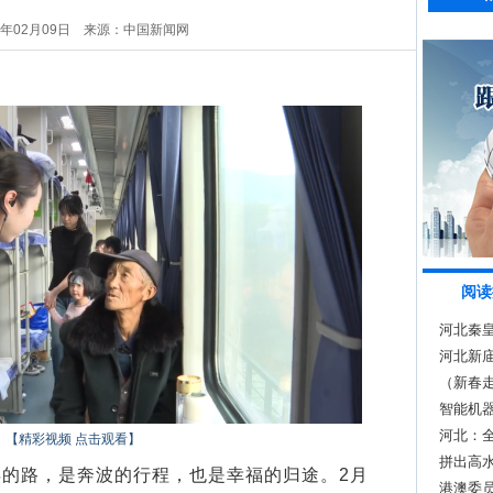
6年02月09日
来源：中国新闻网
阅读
河北秦
河北新庙
果
（新春
经》
智能机
河北：
【精彩视频 点击观看】
拼出高水
路，是奔波的行程，也是幸福的归途。2月
港澳委员