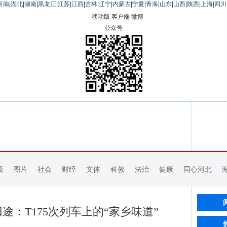
河南
|
湖北
|
湖南
|
黑龙江
|
江苏
|
江西
|
吉林
|
辽宁
|
内蒙古
|
宁夏
|
青海
|
山东
|
山西
|
陕西
|
上海
|
四川
移动版
客户端
微博
公众号
频
图片
社会
财经
文体
科教
法治
健康
同心河北
途：T175次列车上的“家乡味道”