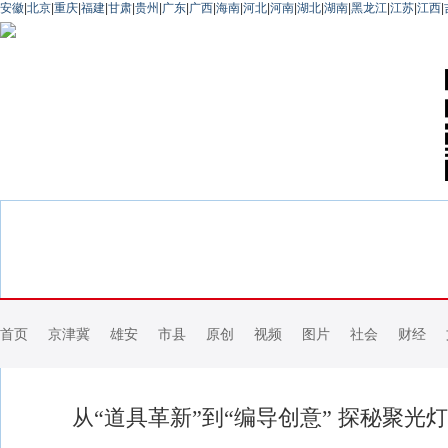
安徽
|
北京
|
重庆
|
福建
|
甘肃
|
贵州
|
广东
|
广西
|
海南
|
河北
|
河南
|
湖北
|
湖南
|
黑龙江
|
江苏
|
江西
|
首页
京津冀
雄安
市县
原创
视频
图片
社会
财经
从“道具革新”到“编导创意” 探秘聚光