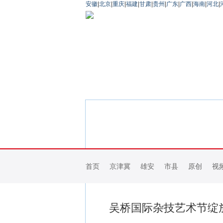
安徽
|
北京
|
重庆
|
福建
|
甘肃
|
贵州
|
广东
|
广西
|
海南
|
河北
|
首页
京津冀
雄安
市县
原创
视
吴桥国际杂技艺术节绽