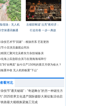
险现场：无人机
古都邯郸道“点亮”夜经济：
升空保通讯畅通
行走街巷 一步一典故
杂技艺术节“回家”：根脉所系 艺彩更胜
技节小丑演员邀观众同乐
技精英汇聚河北吴桥东方杂技城备演
体化海上应急联合演习在渤海海域举行
吃”到“全网卖” 如今日产150吨的黄庄月饼为啥火？
板栗丰收 无人机助板栗“下山”
者看河北
杂技节“通关秘籍”：“奇迹舞台”的另一种诞生方
约”·2025世界文化遗产国际摄影大展征集活动启
有铁路最大规模换梁施工完成