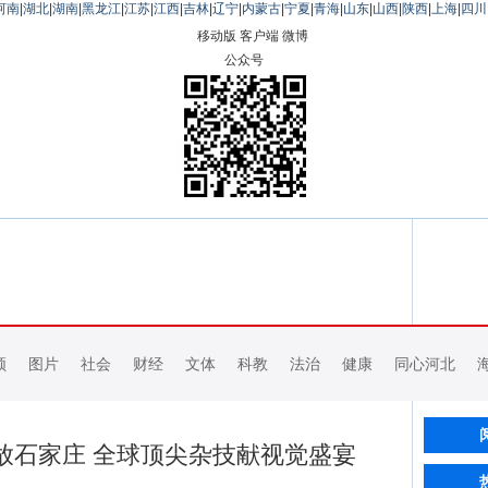
河南
|
湖北
|
湖南
|
黑龙江
|
江苏
|
江西
|
吉林
|
辽宁
|
内蒙古
|
宁夏
|
青海
|
山东
|
山西
|
陕西
|
上海
|
四川
移动版
客户端
微博
公众号
频
图片
社会
财经
文体
科教
法治
健康
同心河北
放石家庄 全球顶尖杂技献视觉盛宴