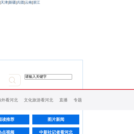
|
天津
|
新疆
|
兵团
|
云南
|
浙江
海外看河北
文化旅游看河北
直播
专题
阅读推荐
图片新闻
热点视频
中新社记者看河北