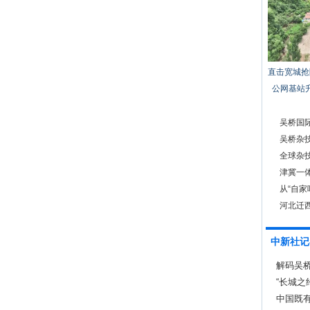
直击宽城抢
公网基站
吴桥国际
吴桥杂
全球杂
津冀一
从“自家
河北迁西
中新社记
解码吴桥
式
“长城之
动
中国既