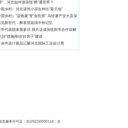
桥”，河北如何借杂技“桥”通世界？
国乡村）河北滦州小花生种出“新天地”
国乡村）“温饱薯”变“金疙瘩” 马铃薯产业大县深
客来
遇见新世代，酥香里延续中秋记忆
医学代表团来冀参访 双方达成传统医学合作谅解
六好”措施推动“好房子”建设
千余件设计新品汇聚河北国际工业设计周
息服务许可证：京(2022)0000118；京