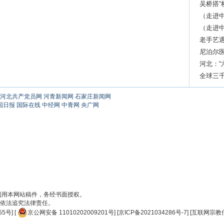
吴桥搭“
（走进中
（走进中
加工引
老手艺
尼泊尔
备忘录
河北：“
全球三
河北共产党员网
河青新闻网
石家庄新闻网
国日报
国际在线
中经网
中青网
央广网
刊用本网站稿件，务经书面授权。
依法追究法律责任。
55号
] [
京公网安备 11010202009201号
] [
京ICP备2021034286号-7
] [
互联网宗教信