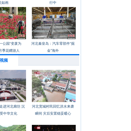
美如画
行中
一公园“变废为
河北秦皇岛：汽车零部件“掘
月季花赠游人
金”海外
视频
走进河北廊坊 沉
河北宽城村民回忆洪水来袭
受中华文化
瞬间 灾后安置稳妥暖心