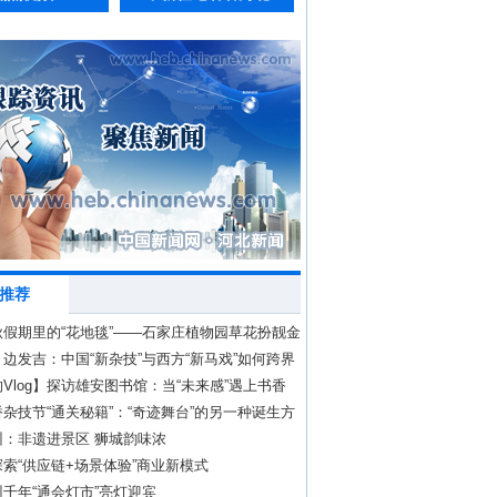
推荐
秋假期里的“花地毯”——石家庄植物园草花扮靓金
边发吉：中国“新杂技”与西方“新马戏”如何跨界
Vlog】探访雄安图书馆：当“未来感”遇上书香
杂技节“通关秘籍”：“奇迹舞台”的另一种诞生方
州：非遗进景区 狮城韵味浓
索“供应链+场景体验”商业新模式
千年“通会灯市”亮灯迎宾