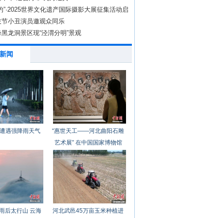
约”·2025世界文化遗产国际摄影大展征集活动启
技节小丑演员邀观众同乐
黑龙洞景区现“泾渭分明”景观
新闻
遭遇强降雨天气
“惠世天工——河北曲阳石雕
艺术展” 在中国国家博物馆
开幕
雨后太行山 云海
河北武邑45万亩玉米种植进