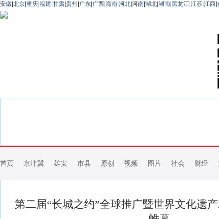
安徽
|
北京
|
重庆
|
福建
|
甘肃
|
贵州
|
广东
|
广西
|
海南
|
河北
|
河南
|
湖北
|
湖南
|
黑龙江
|
江苏
|
江西
|
首页
京津冀
雄安
市县
原创
视频
图片
社会
财经
第二届“长城之约”全球推广暨世界文化遗
帷幕