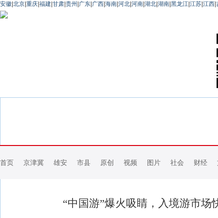
安徽
|
北京
|
重庆
|
福建
|
甘肃
|
贵州
|
广东
|
广西
|
海南
|
河北
|
河南
|
湖北
|
湖南
|
黑龙江
|
江苏
|
江西
|
首页
京津冀
雄安
市县
原创
视频
图片
社会
财经
“中国游”爆火吸睛，入境游市场