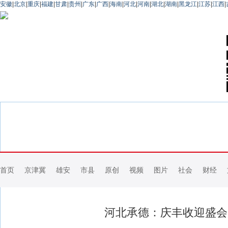
安徽
|
北京
|
重庆
|
福建
|
甘肃
|
贵州
|
广东
|
广西
|
海南
|
河北
|
河南
|
湖北
|
湖南
|
黑龙江
|
江苏
|
江西
|
首页
京津冀
雄安
市县
原创
视频
图片
社会
财经
河北承德：庆丰收迎盛会