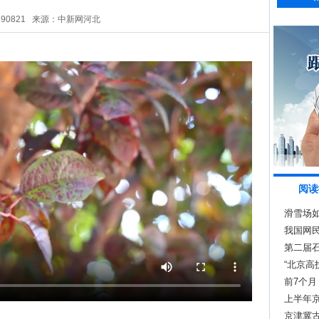
290821
来源：中新网河北
阅读
滑雪场如
我国网民
第二届
“北京高
前7个月
13.7%
上半年京
京津冀