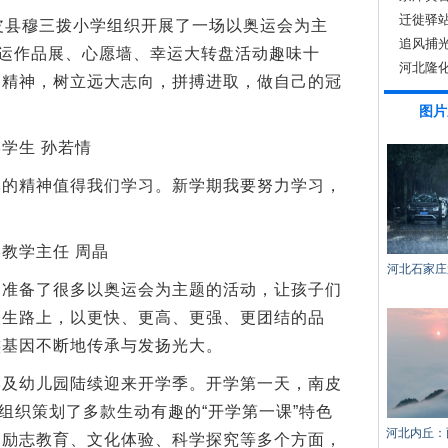
相
迁徙驿站
县穆三拨小学组织开展了一场以奥运会为主
追风捕光
奥运作品展、心愿墙、幸运大转盘活动趣味十
河北隆化
运精神，树立远大志向，拼搏进取，做自己的冠
图片
学生 孙若情
精神值得我们学习。新学期我要努力学习，
教学主任 周晶
河北石家庄
备了很多以奥运会为主题的活动，让孩子们
人生路上，以更快、更高、更强、更团结的品
族基因不断地传承与发扬光大。
幼儿园陆续迎来开学季。开学第一天，南皮
心组织策划了多款生动有趣的“开学第一课”特色
河北内丘：
、励志教育、文化体验、科学探究等多个方面，