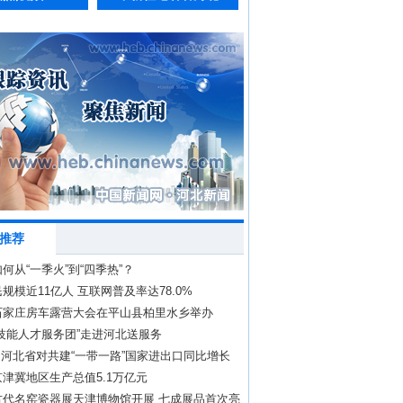
推荐
何从“一季火”到“四季热”？
规模近11亿人 互联网普及率达78.0%
石家庄房车露营大会在平山县柏里水乡举办
技能人才服务团”走进河北送服务
 河北省对共建“一带一路”国家进出口同比增长
津冀地区生产总值5.1万亿元
古代名窑瓷器展天津博物馆开展 七成展品首次亮