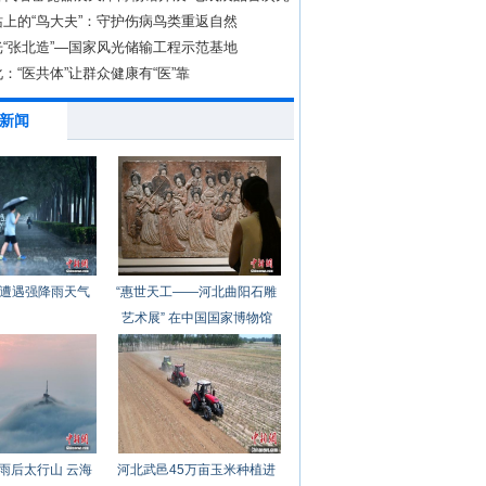
上的“鸟大夫”：守护伤病鸟类重返自然
“张北造”—国家风光储输工程示范基地
：“医共体”让群众健康有“医”靠
新闻
遭遇强降雨天气
“惠世天工——河北曲阳石雕
艺术展” 在中国国家博物馆
开幕
雨后太行山 云海
河北武邑45万亩玉米种植进