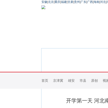
安徽
|
北京
|
重庆
|
福建
|
甘肃
|
贵州
|
广东
|
广西
|
海南
|
河北
|
首页
京津冀
雄安
市县
原创
视
开学第一天 河北