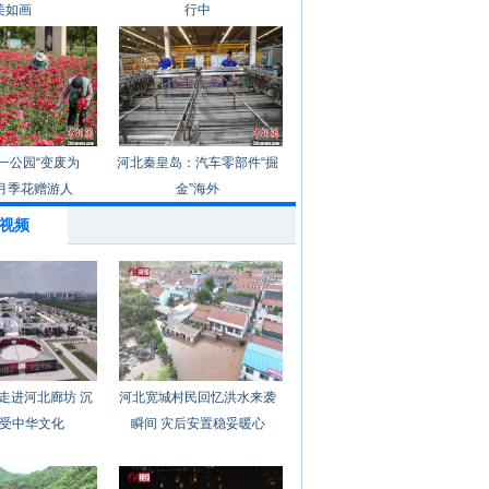
美如画
行中
一公园“变废为
河北秦皇岛：汽车零部件“掘
月季花赠游人
金”海外
视频
走进河北廊坊 沉
河北宽城村民回忆洪水来袭
受中华文化
瞬间 灾后安置稳妥暖心