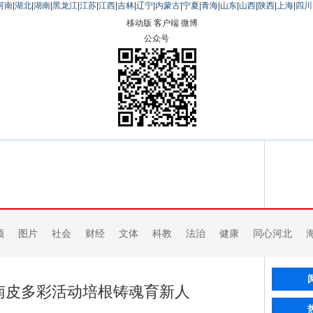
河南
|
湖北
|
湖南
|
黑龙江
|
江苏
|
江西
|
吉林
|
辽宁
|
内蒙古
|
宁夏
|
青海
|
山东
|
山西
|
陕西
|
上海
|
四川
移动版
客户端
微博
公众号
频
图片
社会
财经
文体
科教
法治
健康
同心河北
南皮多彩活动培根铸魂育新人