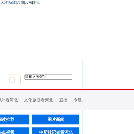
|
天津
|
新疆
|
兵团
|
云南
|
浙江
海外看河北
文化旅游看河北
直播
专题
阅读推荐
图片新闻
热点视频
中新社记者看河北