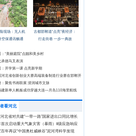
险现场：无人机
古都邯郸道“点亮”夜经济：
升空保通讯畅通
行走街巷 一步一典故
晋：“美丽庭院”点靓和美乡村
北承德马叉表演
晋：开学第一课 点亮新学期
届河北省创新创业大赛高端装备制造行业赛在邯郸开
隆：聚焦书画联展 浸润城市文脉
杨建新单人帆板成功穿越大连—月岛110海里航线
者看河北
 河北省对共建“一带一路”国家进出口同比增长
年首次启动重大气象灾害（暴雨）Ⅱ级应急响应
百年再议“中国奥杜威峡谷”泥河湾科学发现