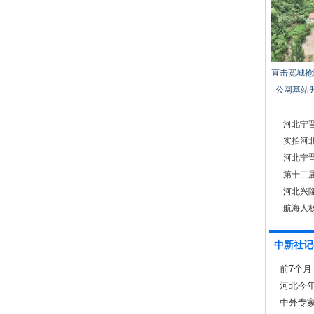
直击宽城抢
公网基站
河北宁
实拍河
河北宁
第十二
赛
河北兴
航海人
中新社记
前7个月
13.7%
河北今
中外专家