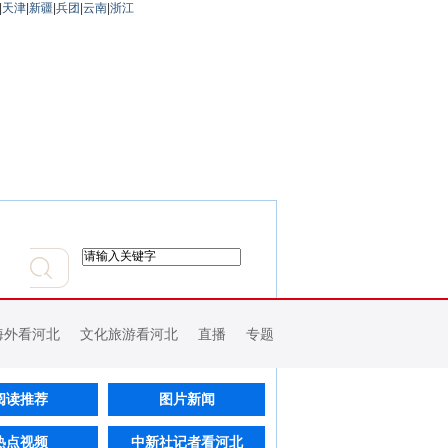
|
天津
|
新疆
|
兵团
|
云南
|
浙江
海外看河北
文化旅游看河北
直播
专题
阅读推荐
图片新闻
热点视频
中新社记者看河北