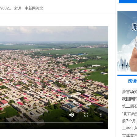
290821
来源：中新网河北
阅读
滑雪场如
我国网民
第二届
“北京高
前7个月
13.7%
上半年京
京津冀