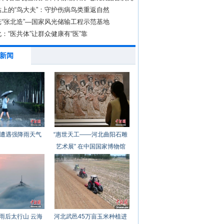
上的“鸟大夫”：守护伤病鸟类重返自然
“张北造”—国家风光储输工程示范基地
：“医共体”让群众健康有“医”靠
新闻
遭遇强降雨天气
“惠世天工——河北曲阳石雕
艺术展” 在中国国家博物馆
开幕
雨后太行山 云海
河北武邑45万亩玉米种植进