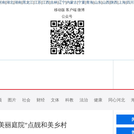
河南
|
湖北
|
湖南
|
黑龙江
|
江苏
|
江西
|
吉林
|
辽宁
|
内蒙古
|
宁夏
|
青海
|
山东
|
山西
|
陕西
|
上海
|
四川
移动版
客户端
微博
公众号
频
图片
社会
财经
文体
科教
法治
健康
同心河北
美丽庭院”点靓和美乡村