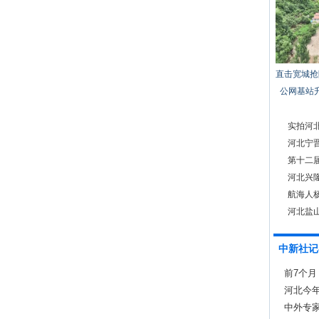
直击宽城抢
公网基站
实拍河
河北宁
第十二
赛
河北兴
航海人
河北盐山
中新社记
前7个月
13.7%
河北今
中外专家