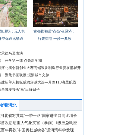
险现场：无人机
古都邯郸道“点亮”夜经济：
升空保通讯畅通
行走街巷 一步一典故
北承德马叉表演
晋：开学第一课 点亮新学期
届河北省创新创业大赛高端装备制造行业赛在邯郸开
隆：聚焦书画联展 浸润城市文脉
杨建新单人帆板成功穿越大连—月岛110海里航线
旱碱麦馒头“蒸”出好日子
者看河北
 河北省对共建“一带一路”国家进出口同比增长
年首次启动重大气象灾害（暴雨）Ⅱ级应急响应
百年再议“中国奥杜威峡谷”泥河湾科学发现