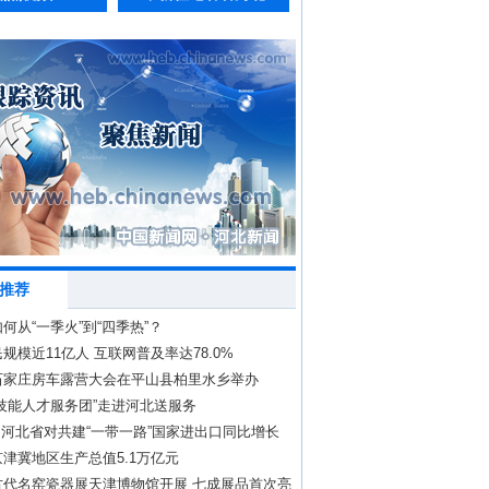
推荐
何从“一季火”到“四季热”？
规模近11亿人 互联网普及率达78.0%
石家庄房车露营大会在平山县柏里水乡举办
技能人才服务团”走进河北送服务
 河北省对共建“一带一路”国家进出口同比增长
津冀地区生产总值5.1万亿元
古代名窑瓷器展天津博物馆开展 七成展品首次亮