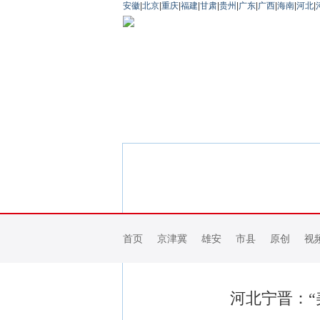
安徽
|
北京
|
重庆
|
福建
|
甘肃
|
贵州
|
广东
|
广西
|
海南
|
河北
|
首页
京津冀
雄安
市县
原创
视
河北宁晋：“