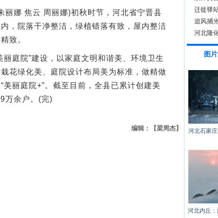
相
迁徙驿站
丽娜 焦云 周丽娜)初秋时节，河北省宁晋县
追风捕光
院内，院落干净整洁，绿植错落有致，屋内整洁
河北隆化
外精致。
图片
丽庭院”建设，以家庭文明和谐美、环境卫生
树栽花绿化美、庭院设计布局美为标准，做精做
“美丽庭院+”。截至目前，全县已累计创建美
9万余户。(完)
编辑：【梁周杰】
河北石家庄
河北内丘：