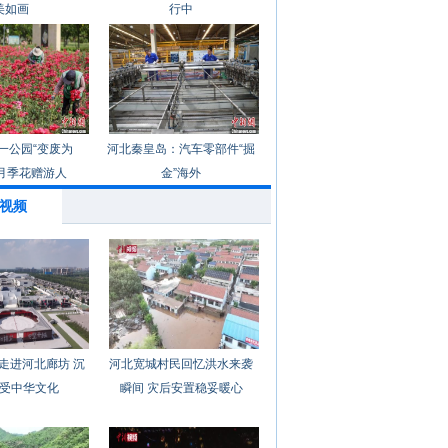
美如画
行中
一公园“变废为
河北秦皇岛：汽车零部件“掘
月季花赠游人
金”海外
视频
走进河北廊坊 沉
河北宽城村民回忆洪水来袭
受中华文化
瞬间 灾后安置稳妥暖心