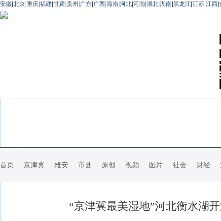
安徽
|
北京
|
重庆
|
福建
|
甘肃
|
贵州
|
广东
|
广西
|
海南
|
河北
|
河南
|
湖北
|
湖南
|
黑龙江
|
江苏
|
江西
|
首页
京津冀
雄安
市县
原创
视频
图片
社会
财经
“京津冀最美湿地”河北衡水湖