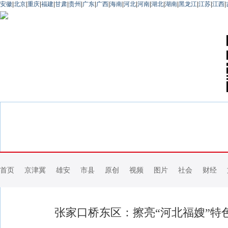
安徽
|
北京
|
重庆
|
福建
|
甘肃
|
贵州
|
广东
|
广西
|
海南
|
河北
|
河南
|
湖北
|
湖南
|
黑龙江
|
江苏
|
江西
|
首页
京津冀
雄安
市县
原创
视频
图片
社会
财经
张家口桥东区：擦亮“河北福嫂”特