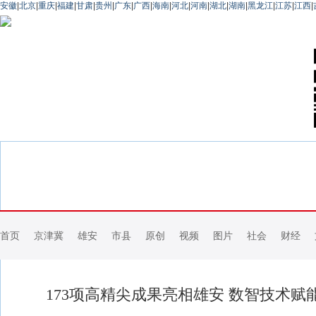
安徽
|
北京
|
重庆
|
福建
|
甘肃
|
贵州
|
广东
|
广西
|
海南
|
河北
|
河南
|
湖北
|
湖南
|
黑龙江
|
江苏
|
江西
|
首页
京津冀
雄安
市县
原创
视频
图片
社会
财经
173项高精尖成果亮相雄安 数智技术赋