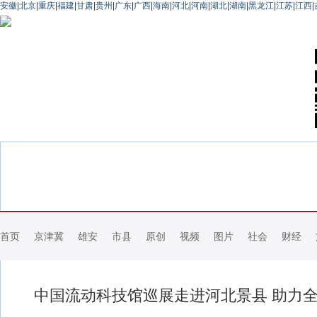
安徽
|
北京
|
重庆
|
福建
|
甘肃
|
贵州
|
广东
|
广西
|
海南
|
河北
|
河南
|
湖北
|
湖南
|
黑龙江
|
江苏
|
江西
|
首页
京津冀
雄安
市县
原创
视频
图片
社会
财经
中国流动科技馆巡展走进河北景县 助力