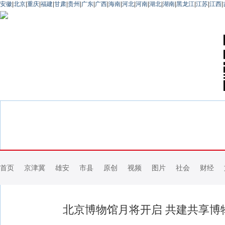
安徽
|
北京
|
重庆
|
福建
|
甘肃
|
贵州
|
广东
|
广西
|
海南
|
河北
|
河南
|
湖北
|
湖南
|
黑龙江
|
江苏
|
江西
|
首页
京津冀
雄安
市县
原创
视频
图片
社会
财经
北京博物馆月将开启 共建共享博