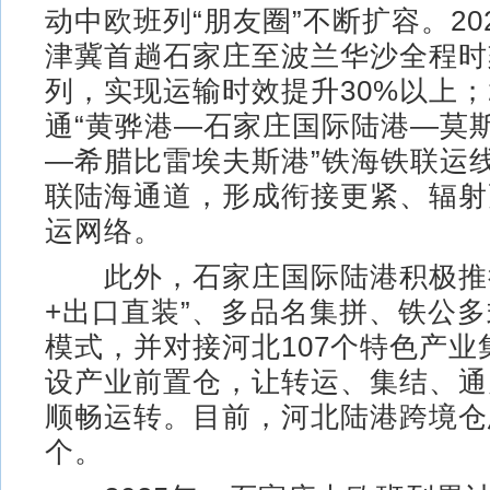
动中欧班列“朋友圈”不断扩容。20
津冀首趟石家庄至波兰华沙全程时
列，实现运输时效提升30%以上；2
通“黄骅港—石家庄国际陆港—莫斯
—希腊比雷埃夫斯港”铁海铁联运
联陆海通道，形成衔接更紧、辐射
运网络。
此外，石家庄国际陆港积极推行
+出口直装”、多品名集拼、铁公
模式，并对接河北107个特色产业
设产业前置仓，让转运、集结、通
顺畅运转。目前，河北陆港跨境仓
个。