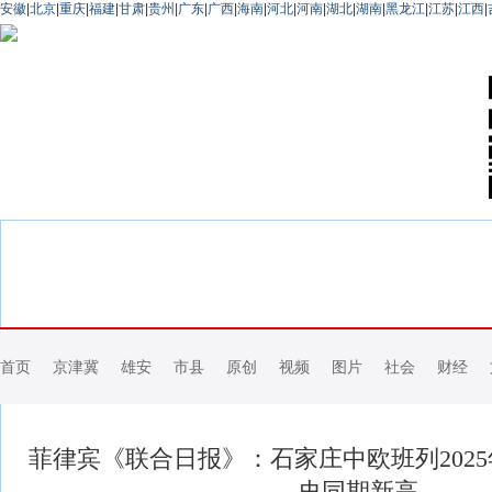
安徽
|
北京
|
重庆
|
福建
|
甘肃
|
贵州
|
广东
|
广西
|
海南
|
河北
|
河南
|
湖北
|
湖南
|
黑龙江
|
江苏
|
江西
|
首页
京津冀
雄安
市县
原创
视频
图片
社会
财经
菲律宾《联合日报》：石家庄中欧班列2025年
史同期新高