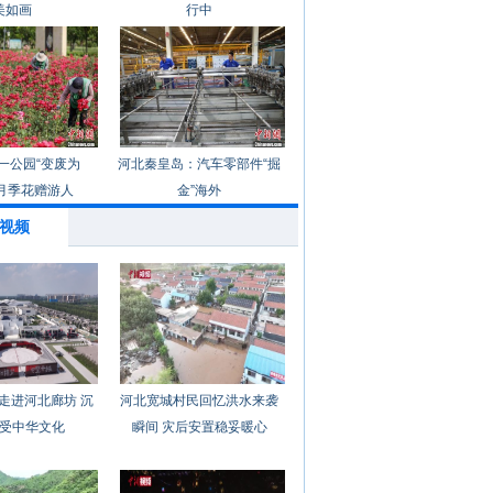
美如画
行中
一公园“变废为
河北秦皇岛：汽车零部件“掘
月季花赠游人
金”海外
视频
走进河北廊坊 沉
河北宽城村民回忆洪水来袭
受中华文化
瞬间 灾后安置稳妥暖心