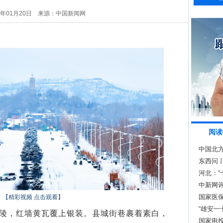
6年01月20日
来源：中国新闻网
阅读
中国北
经三阶
东西问
长？
河北：
群
中新网评
国家医保
【精彩视频 点击观看】
“雄安一
陵，红墙黄瓦覆上银装。县城街巷裹着素白，
国家电