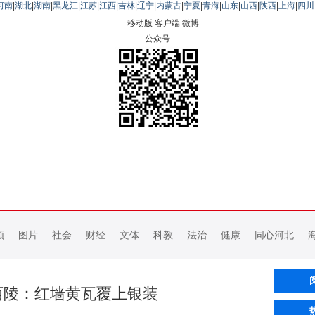
河南
|
湖北
|
湖南
|
黑龙江
|
江苏
|
江西
|
吉林
|
辽宁
|
内蒙古
|
宁夏
|
青海
|
山东
|
山西
|
陕西
|
上海
|
四川
移动版
客户端
微博
公众号
频
图片
社会
财经
文体
科教
法治
健康
同心河北
西陵：红墙黄瓦覆上银装