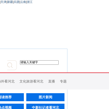
|
天津
|
新疆
|
兵团
|
云南
|
浙江
海外看河北
文化旅游看河北
直播
专题
阅读推荐
图片新闻
热点视频
中新社记者看河北