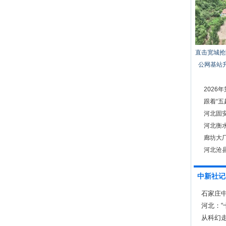
直击宽城抢
公网基站
2026
跟着“五
河北固
河北衡
廊坊大
河北沧
中新社记
石家庄中
河北：
群
从科幻走