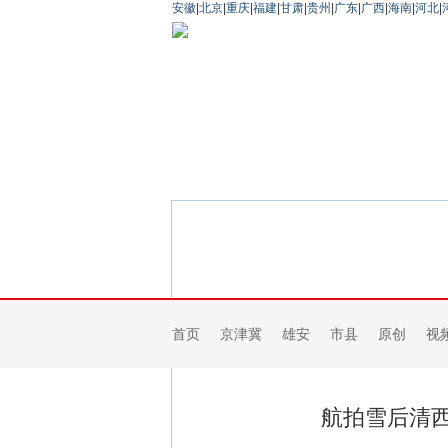
安徽
|
北京
|
重庆
|
福建
|
甘肃
|
贵州
|
广东
|
广西
|
海南
|
河北
|
首页
京津冀
雄安
市县
原创
视
航拍雪后清