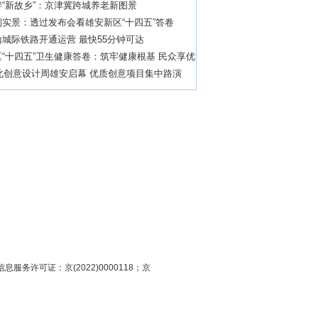
“新故乡”：京津冀跨城养老新图景
实景：透过发布会看雄安新区“十四五”答卷
城际铁路开通运营 最快55分钟可达
“十四五”卫生健康答卷：筑牢健康根基 民众享优
河北创意设计周雄安启幕 优质创意项目集中路演
息服务许可证：京(2022)0000118；京