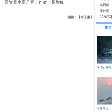
步一景皆是水墨丹青。作者：杨增红
东西问
只关乎
张伟丽
2026
编辑：【李玉素】
图片
河北石家庄
河北内丘：