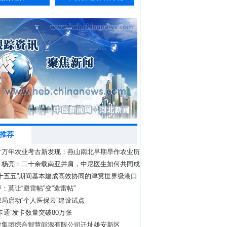
推荐
方万年农业考古新发现：燕山南北早期旱作农业历
段
丨杨亮：二十余载南亚并肩，中尼医生如何共同成
“十五五”期间基本建成高效协同的津冀世界级港口
：莫让“避雷帖”变“造雷帖”
局启动“个人医保云”建设试点
卡通”发卡数量突破80万张
投集团综合智慧能源有限公司迁址雄安新区