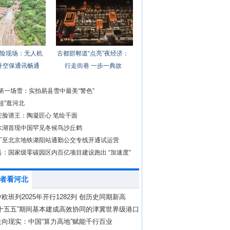
险现场：无人机
古都邯郸道“点亮”夜经济：
升空保通讯畅通
行走街巷 一步一典故
年第一场雪：实拍易县雪中最美“警色”
超”逛河北
安脸谱王：陶凝匠心 笔绘千面
水湖首现中国罕见冬候鸟沙丘鹤
厂至北京地铁潞阳站通勤公交专线开通试运营
县：国家级零碳园区内百亿项目建设跑出 “加速度”
者看河北
欧班列2025年开行1282列 创历史同期新高
“十五五”期间基本建成高效协同的津冀世界级港口
向现实：中国“算力高地”赋能千行百业