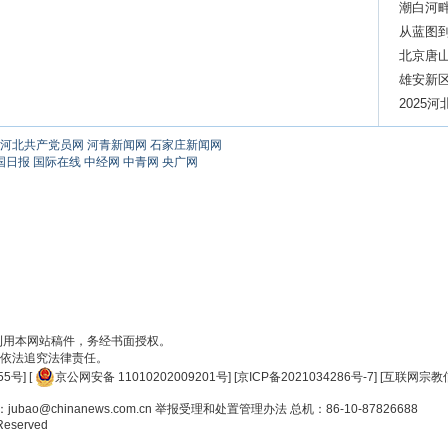
潮白河畔
从蓝图到
北京唐山
雄安新区
质医疗
2025
河北共产党员网
河青新闻网
石家庄新闻网
国日报
国际在线
中经网
中青网
央广网
刊用本网站稿件，务经书面授权。
依法追究法律责任。
55号
] [
京公网安备 11010202009201号
] [
京ICP备2021034286号-7
] [
互联网宗教信
ao@chinanews.com.cn
举报受理和处置管理办法
总机：86-10-87826688
 Reserved