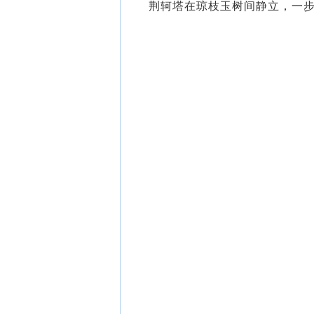
荆轲塔在琼枝玉树间静立，一