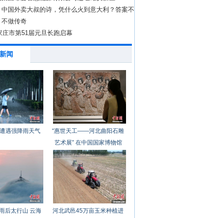
丨中国外卖大叔的诗，凭什么火到意大利？答案不
文学
：不做传奇
石家庄市第51届元旦长跑启幕
新闻
遭遇强降雨天气
“惠世天工——河北曲阳石雕
艺术展” 在中国国家博物馆
开幕
雨后太行山 云海
河北武邑45万亩玉米种植进