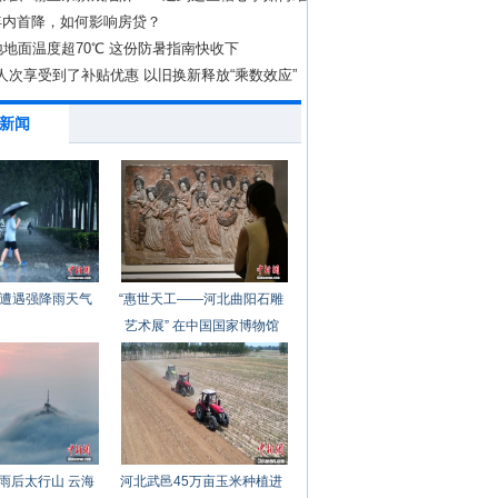
年内首降，如何影响房贷？
地面温度超70℃ 这份防暑指南快收下
亿人次享受到了补贴优惠 以旧换新释放“乘数效应”
新闻
遭遇强降雨天气
“惠世天工——河北曲阳石雕
艺术展” 在中国国家博物馆
开幕
雨后太行山 云海
河北武邑45万亩玉米种植进