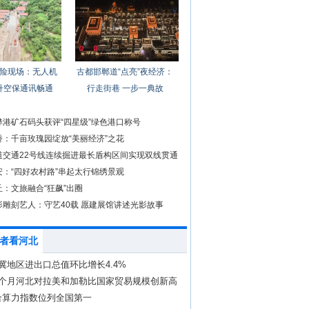
险现场：无人机
古都邯郸道“点亮”夜经济：
升空保通讯畅通
行走街巷 一步一典故
骅港矿石码头获评“四星级”绿色港口称号
桥：千亩玫瑰园绽放“美丽经济”之花
道交通22号线连续掘进最长盾构区间实现双线贯通
安：“四好农村路”串起太行锦绣景观
：文旅融合“狂飙”出圈
影雕刻艺人：守艺40载 愿建展馆讲述光影故事
者看河北
冀地区进出口总值环比增长4.4%
4个月河北对拉美和加勒比国家贸易规模创新高
合算力指数位列全国第一