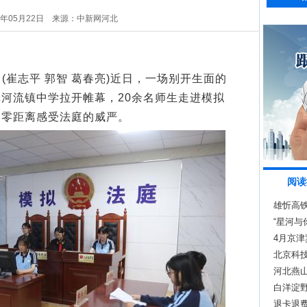
5年05月22日
来源：中新网河北
(崔志平 郭智 葛春亮)近日，一场别开生面的
河流镇中学拉开帷幕，20余名师生走进模拟
，零距离感受法庭的威严。
阅读
雄忻高
“星河与
4月京津
北京科
河北燕
白洋淀野
退卡退