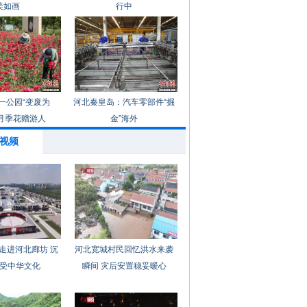
美如画
行中
一公园“变废为
河北秦皇岛：汽车零部件“掘
月季花赠游人
金”海外
视频
走进河北廊坊 沉
河北宽城村民回忆洪水来袭
受中华文化
瞬间 灾后安置稳妥暖心