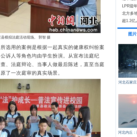
权？
LPR迎
北方多地
超1.2
图片
县模拟法庭活动现场。 郭智 摄
选用的案例是根据一起真实的健康权纠纷案
、公诉人等角色均由学生扮演。从宣布法庭纪
调查、法庭辩论、当事人做最后陈述，直至当庭
还原了一次庭审的真实场景。
河北石家庄
河北内丘：