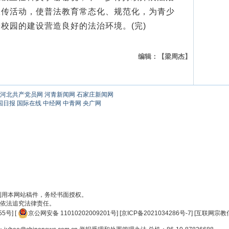
宣传活动，使普法教育常态化、规范化，为青少
校园的建设营造良好的法治环境。(完)
编辑：【梁周杰】
河北共产党员网
河青新闻网
石家庄新闻网
国日报
国际在线
中经网
中青网
央广网
刊用本网站稿件，务经书面授权。
依法追究法律责任。
55号
] [
京公网安备 11010202009201号
] [
京ICP备2021034286号-7
] [
互联网宗教信