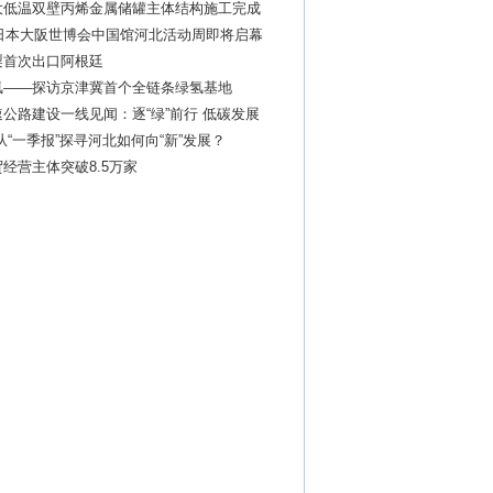
大低温双壁丙烯金属储罐主体结构施工完成
年日本大阪世博会中国馆河北活动周即将启幕
梨首次出口阿根廷
氢——探访京津冀首个全链条绿氢基地
公路建设一线见闻：逐“绿”前行 低碳发展
！从“一季报”探寻河北如何向“新”发展？
经营主体突破8.5万家