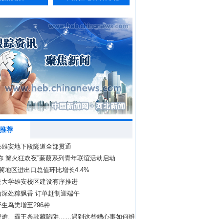
推荐
铁雄安地下段隧道全部贯通
你 篝火狂欢夜”蒹葭系列青年联谊活动启动
冀地区进出口总值环比增长4.4%
技大学雄安校区建设有序推进
山深处粽飘香 订单赶制迎端午
生鸟类增至296种
费难、霸王条款藏陷阱……遇到这些糟心事如何维