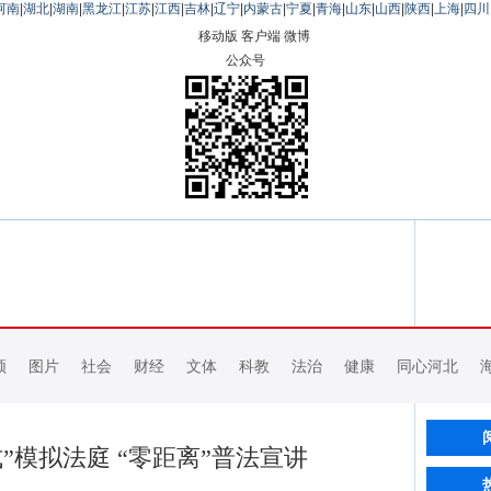
河南
|
湖北
|
湖南
|
黑龙江
|
江苏
|
江西
|
吉林
|
辽宁
|
内蒙古
|
宁夏
|
青海
|
山东
|
山西
|
陕西
|
上海
|
四川
移动版
客户端
微博
公众号
频
图片
社会
财经
文体
科教
法治
健康
同心河北
”模拟法庭 “零距离”普法宣讲