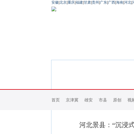
安徽
|
北京
|
重庆
|
福建
|
甘肃
|
贵州
|
广东
|
广西
|
海南
|
河北
|
首页
京津冀
雄安
市县
原创
视
河北景县：“沉浸式