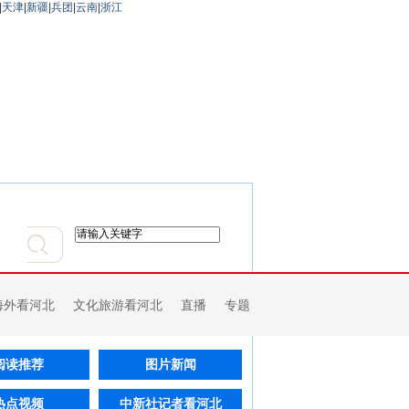
|
天津
|
新疆
|
兵团
|
云南
|
浙江
海外看河北
文化旅游看河北
直播
专题
阅读推荐
图片新闻
热点视频
中新社记者看河北