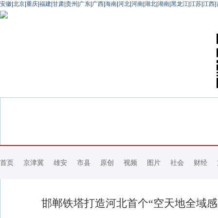
安徽
|
北京
|
重庆
|
福建
|
甘肃
|
贵州
|
广东
|
广西
|
海南
|
河北
|
河南
|
湖北
|
湖南
|
黑龙江
|
江苏
|
江西
|
首页
京津冀
雄安
市县
原创
视频
图片
社会
财经
邯郸铁塔打造河北首个“空天地全域感