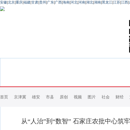
安徽
|
北京
|
重庆
|
福建
|
甘肃
|
贵州
|
广东
|
广西
|
海南
|
河北
|
河南
|
湖北
|
湖南
|
黑龙江
|
江苏
|
江西
|
首页
京津冀
雄安
市县
原创
视频
图片
社会
财经
从“人治”到“数智” 石家庄农批中心筑牢