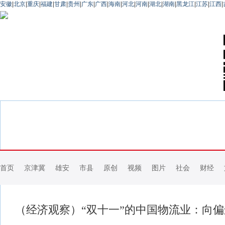
安徽
|
北京
|
重庆
|
福建
|
甘肃
|
贵州
|
广东
|
广西
|
海南
|
河北
|
河南
|
湖北
|
湖南
|
黑龙江
|
江苏
|
江西
|
首页
京津冀
雄安
市县
原创
视频
图片
社会
财经
（经济观察）“双十一”的中国物流业：向