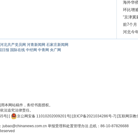
海外华侨
环比增
“京津冀
前7个月
13.7%
河北今
河北共产党员网
河青新闻网
石家庄新闻网
国日报
国际在线
中经网
中青网
央广网
刊用本网站稿件，务经书面授权。
依法追究法律责任。
55号
] [
京公网安备 11010202009201号
] [
京ICP备2021034286号-7
] [
互联网宗教信
ao@chinanews.com.cn
举报受理和处置管理办法
总机：86-10-87826688
 Reserved