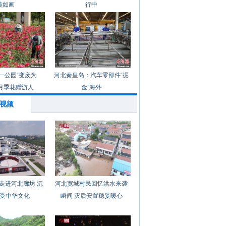
美如画
行中
一公园“变废为
河北秦皇岛：汽车零部件“掘
月季花赠游人
金”海外
视频
走进河北廊坊 沉
河北宽城村民回忆洪水来袭
受中华文化
瞬间 灾后安置稳妥暖心