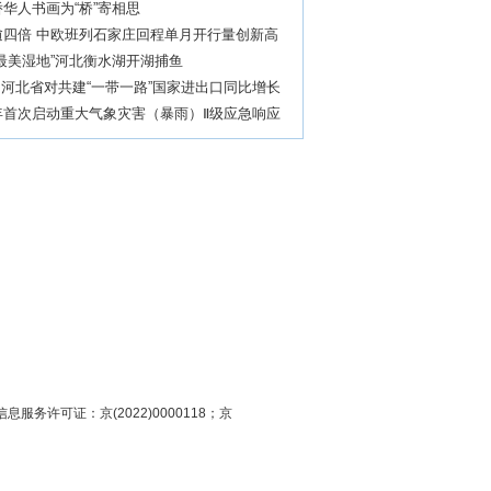
华人书画为“桥”寄相思
逾四倍 中欧班列石家庄回程单月开行量创新高
最美湿地”河北衡水湖开湖捕鱼
 河北省对共建“一带一路”国家进出口同比增长
年首次启动重大气象灾害（暴雨）Ⅱ级应急响应
息服务许可证：京(2022)0000118；京