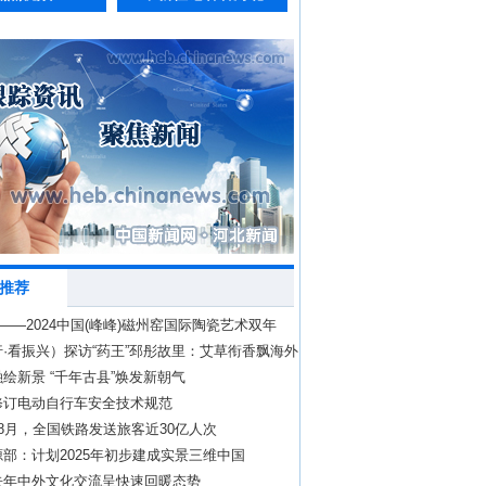
推荐
力——2024中国(峰峰)磁州窑国际陶瓷艺术双年
峰矿区开幕
·看振兴）探访“药王”邳彤故里：艾草衔香飘海外
艺焕新生
绘新景 “千年古县”焕发新朝气
修订电动自行车安全技术规范
8月，全国铁路发送旅客近30亿人次
部：计划2025年初步建成实景三维中国
去年中外文化交流呈快速回暖态势