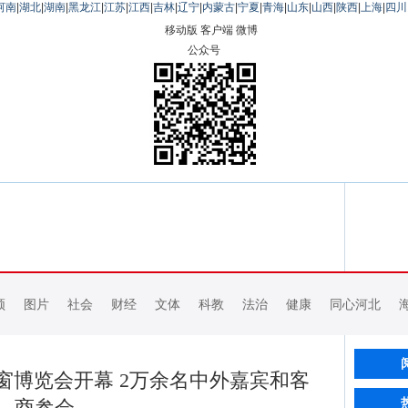
河南
|
湖北
|
湖南
|
黑龙江
|
江苏
|
江西
|
吉林
|
辽宁
|
内蒙古
|
宁夏
|
青海
|
山东
|
山西
|
陕西
|
上海
|
四川
移动版
客户端
微博
公众号
频
图片
社会
财经
文体
科教
法治
健康
同心河北
际门窗博览会开幕 2万余名中外嘉宾和客
商参会