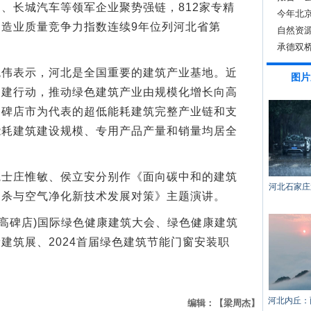
、长城汽车等领军企业聚势强链，812家专精
今年北京
造业质量竞争力指数连续9年位列河北省第
免签
自然资
制度
承德双桥
表示，河北是全国重要的建筑产业基地。近
图片
创建行动，推动绿色建筑产业由规模化增长向高
高碑店市为代表的超低能耗建筑完整产业链和支
能耗建筑建设规模、专用产品产量和销量均居全
庄惟敏、侯立安分别作《面向碳中和的建筑
河北石家庄
消杀与空气净化新技术发展对策》主题演讲。
高碑店)国际绿色健康建筑大会、绿色健康建筑
建筑展、2024首届绿色建筑节能门窗安装职
河北内丘：
编辑：【梁周杰】