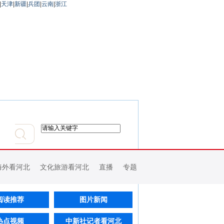
|
天津
|
新疆
|
兵团
|
云南
|
浙江
海外看河北
文化旅游看河北
直播
专题
阅读推荐
图片新闻
热点视频
中新社记者看河北