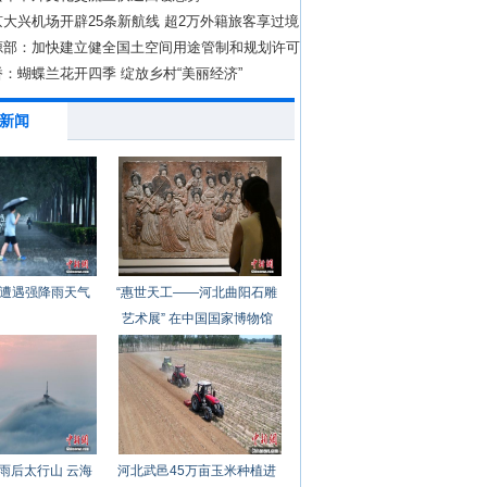
大兴机场开辟25条新航线 超2万外籍旅客享过境
源部：加快建立健全国土空间用途管制和规划许可
：蝴蝶兰花开四季 绽放乡村“美丽经济”
新闻
遭遇强降雨天气
“惠世天工——河北曲阳石雕
艺术展” 在中国国家博物馆
开幕
雨后太行山 云海
河北武邑45万亩玉米种植进