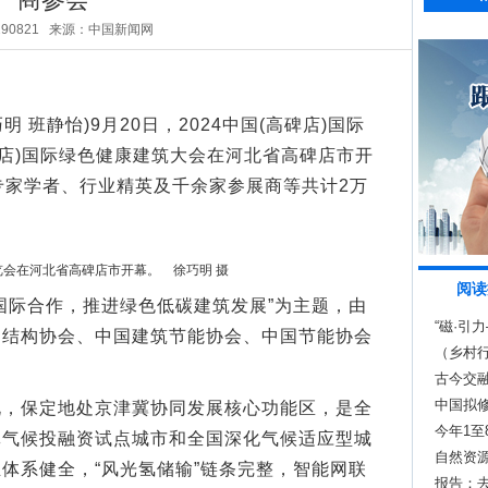
290821
来源：中国新闻网
班静怡)9月20日，2024中国(高碑店)国际
碑店)国际绿色健康建筑大会在河北省高碑店市开
专家学者、行业精英及千余家参展商等共计2万
博览会在河北省高碑店市开幕。 徐巧明 摄
阅读
际合作，推进绿色低碳建筑发展”为主题，由
“磁·引
属结构协会、中国建筑节能协会、中国节能协会
展”在峰
（乡村行
古法技
古今交融
中国拟
保定地处京津冀协同发展核心功能区，是全
今年1至
批气候投融资试点城市和全国深化气候适应型城
自然资源
体系健全，“风光氢储输”链条完整，智能网联
报告：