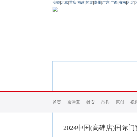
安徽
|
北京
|
重庆
|
福建
|
甘肃
|
贵州
|
广东
|
广西
|
海南
|
河北
|
首页
京津冀
雄安
市县
原创
视
2024中国(高碑店)国