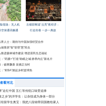
险现场：无人机
古都邯郸道“点亮”夜经济：
升空保通讯畅通
行走街巷 一步一典故
具界人士：期待与中国加强经贸合作
保障房“智”管理“慧”民生
头推进森林城市建设 增进居民生态福祉
：“药膳+”打造“助眠之城 静养内丘”新名片
隆：硕果飘香 采摘正当时
：“村BA”掀起乡村篮球热
者看河北
饼”走红中国 五仁等传统口味受追捧
技之乡”的洋学生：让杂技成为身体一部分
斯坦留学生奥宝：我把八段锦带回国教给家人