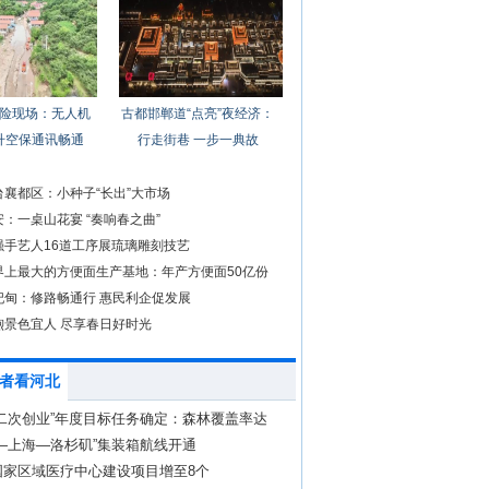
险现场：无人机
古都邯郸道“点亮”夜经济：
升空保通讯畅通
行走街巷 一步一典故
台襄都区：小种子“长出”大市场
：一桌山花宴 “奏响春之曲”
强手艺人16道工序展琉璃雕刻技艺
界上最大的方便面生产基地：年产方便面50亿份
妃甸：修路畅通行 惠民利企促发展
煦景色宜人 尽享春日好时光
者看河北
二次创业”年度目标任务确定：森林覆盖率达
—上海—洛杉矶”集装箱航线开通
国家区域医疗中心建设项目增至8个