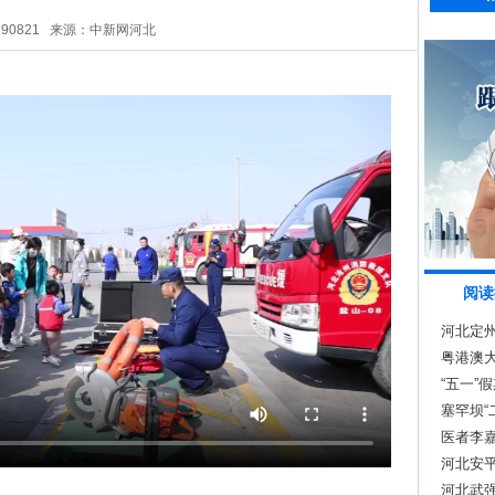
290821
来源：中新网河北
阅读
河北定州
粤港澳
“五一”
塞罕坝“
82.5%
医者李嘉
河北安平
河北武强