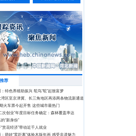
推荐
：特色养殖助振兴 鸵鸟“鸵”起致富梦
大湾区至京津冀、长三角地区再添两条物流新通道
假期火车票今起开售 这些城市最热门
二次创业”年度目标任务确定：森林覆盖率达
的“新身份”
“赏花经济”带动近千人就业
：萌娃“零距离”体验木版年画 感受非遗魅力