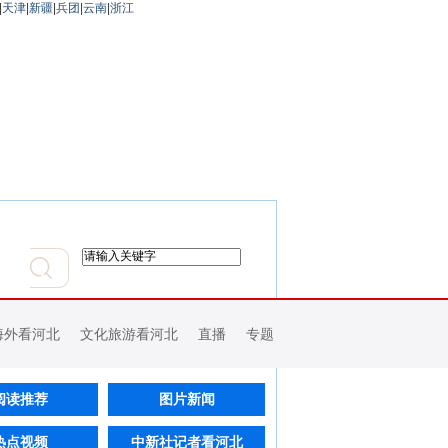
|
天津
|
新疆
|
兵团
|
云南
|
浙江
海外看河北
文化旅游看河北
直播
专题
阅读推荐
图片新闻
热点视频
中新社记者看河北