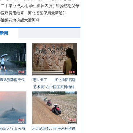
水二中举办成人礼 学生集体表演手语操感恩父母
诊医疗费用结算，河北省医保局最新通知
县油菜花海扮靓大运河畔
新闻
遭遇强降雨天气
“惠世天工——河北曲阳石雕
艺术展” 在中国国家博物馆
开幕
雨后太行山 云海
河北武邑45万亩玉米种植进