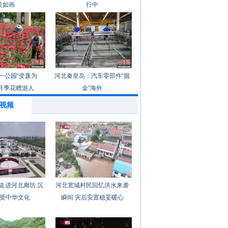
美如画
行中
一公园“变废为
河北秦皇岛：汽车零部件“掘
月季花赠游人
金”海外
视频
走进河北廊坊 沉
河北宽城村民回忆洪水来袭
受中华文化
瞬间 灾后安置稳妥暖心