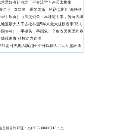
武术爱好者赴河北广平交流学习卢氏太极拳
韩国仁川—秦皇岛—霍尔果斯—哈萨克斯坦”海铁联
货物通关
中华丨饮食）白洋淀炖鱼：本味淀中来，传向四海
北地区最大人工古松林迎5年来最大规模春季“靶向
中国乡村）一手锄头一手画笔：辛集农民画里的乡
麦陆续返青 科技助力春灌
世界戏剧日庆典活动启帷 中外戏剧人共话互鉴融通
息服务许可证：京(2022)0000118；京