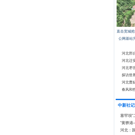
直击宽城抢
公网基站
河北邢
河北迁安
河北枣
探访世
河北曹
春风和
中新社记
塞罕坝“
82.5%
“黄骅港
河北：