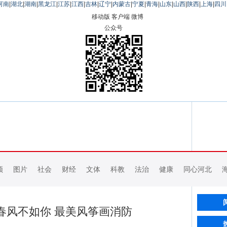
河南
|
湖北
|
湖南
|
黑龙江
|
江苏
|
江西
|
吉林
|
辽宁
|
内蒙古
|
宁夏
|
青海
|
山东
|
山西
|
陕西
|
上海
|
四川
移动版
客户端
微博
公众号
频
图片
社会
财经
文体
科教
法治
健康
同心河北
春风不如你 最美风筝画消防