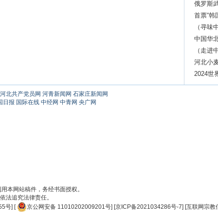
俄罗斯
首票“
运过境
（寻味
去
中国华
养疗”
（走进
土温度
河北小
2024
河北共产党员网
河青新闻网
石家庄新闻网
国日报
国际在线
中经网
中青网
央广网
刊用本网站稿件，务经书面授权。
依法追究法律责任。
55号
] [
京公网安备 11010202009201号
] [
京ICP备2021034286号-7
] [
互联网宗教信