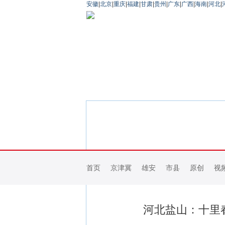
安徽
|
北京
|
重庆
|
福建
|
甘肃
|
贵州
|
广东
|
广西
|
海南
|
河北
|
首页
京津冀
雄安
市县
原创
视
河北盐山：十里