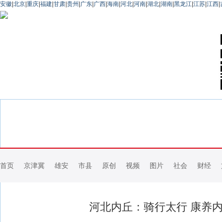
安徽
|
北京
|
重庆
|
福建
|
甘肃
|
贵州
|
广东
|
广西
|
海南
|
河北
|
河南
|
湖北
|
湖南
|
黑龙江
|
江苏
|
江西
|
首页
京津冀
雄安
市县
原创
视频
图片
社会
财经
河北内丘：骑行太行 康养