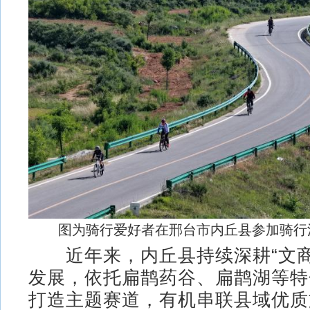
图为骑行爱好者在邢台市内丘县参加骑行
近年来，内丘县持续深耕“文商
发展，依托扁鹊药谷、扁鹊湖等特
打造主题赛道，有机串联县域优质