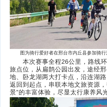
图为骑行爱好者在邢台市内丘县参加骑行
本次赛事全程26公里，路线环
旅点位，从扁鹊公园出发，途经邢
地、卧龙湖两大打卡点，沿连湖路、
返回到起点，串联本地文旅资源，
景”的丰富体验，尽显太行康养风