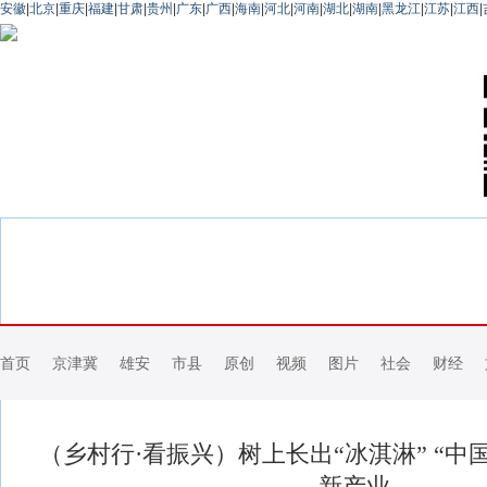
安徽
|
北京
|
重庆
|
福建
|
甘肃
|
贵州
|
广东
|
广西
|
海南
|
河北
|
河南
|
湖北
|
湖南
|
黑龙江
|
江苏
|
江西
|
首页
京津冀
雄安
市县
原创
视频
图片
社会
财经
（乡村行·看振兴）树上长出“冰淇淋” “中
新产业