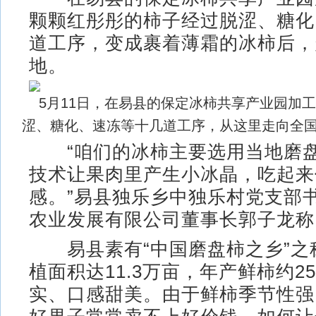
颗颗红彤彤的柿子经过脱涩、糖化
道工序，变成裹着薄霜的冰柿后，
地。
5月11日，在易县的保定冰柿共享产业园加
涩、糖化、速冻等十几道工序，从这里走向全国
“咱们的冰柿主要选用当地磨盘
技术让果肉里产生小冰晶，吃起来
感。”易县独乐乡中独乐村党支部
农业发展有限公司董事长郭子龙称
易县素有“中国磨盘柿之乡”之
植面积达11.3万亩，年产鲜柿约2
实、口感甜美。由于鲜柿季节性强