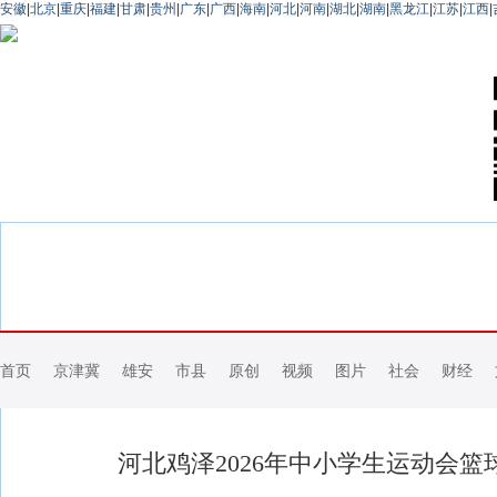
安徽
|
北京
|
重庆
|
福建
|
甘肃
|
贵州
|
广东
|
广西
|
海南
|
河北
|
河南
|
湖北
|
湖南
|
黑龙江
|
江苏
|
江西
|
首页
京津冀
雄安
市县
原创
视频
图片
社会
财经
河北鸡泽2026年中小学生运动会篮