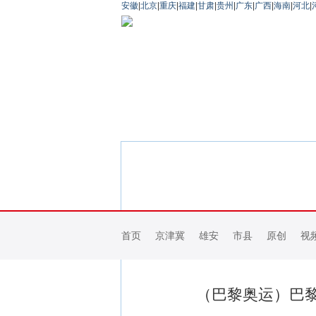
安徽
|
北京
|
重庆
|
福建
|
甘肃
|
贵州
|
广东
|
广西
|
海南
|
河北
|
首页
京津冀
雄安
市县
原创
视
（巴黎奥运）巴黎