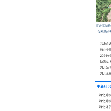
直击宽城抢
公网基站
石家庄
项服务
河北宁晋
202
防返贫
河北泊
河北承德
中新社记
河北升
河北升
河北外贸