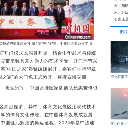
河北省
河北升
石家庄
多项服
图片
公馆的巴黎奥运会“中国之家”开门迎宾。中新社记者 赵文宇 摄
”开门仪式以扇舞开场，结合中华武术与传统
嘉宾带来独具东方魅力的艺术享受。开门环节采
着“中国之家”卷轴缓缓展开，嘉宾们手持印章
国之家”的大门也正式敞开，迎接四海宾朋。
河北石家庄
奥运冠军、中国女排国家队前队长惠若琪也
区亮点颇多。其中，体育文化展区用现代技术
深厚的体育文化传统。在中国体育发展成就展
中国健儿辉煌的奥运征程。2024年是中法建
河北内丘：