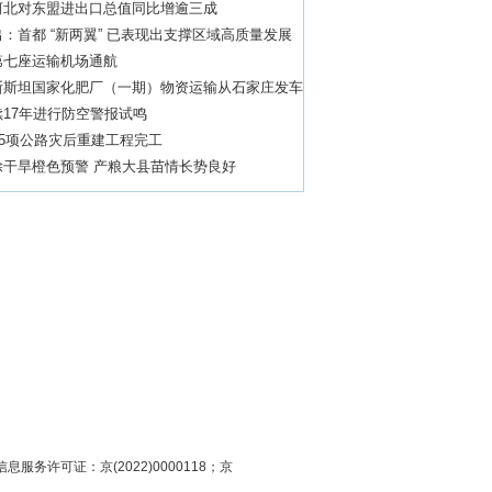
河北对东盟进出口总值同比增逾三成
：首都 “新两翼” 已表现出支撑区域高质量发展
头
第七座运输机场通航
斯斯坦国家化肥厂（一期）物资运输从石家庄发车
17年进行防空警报试鸣
95项公路灾后重建工程完工
除干旱橙色预警 产粮大县苗情长势良好
息服务许可证：京(2022)0000118；京