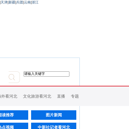
|
天津
|
新疆
|
兵团
|
云南
|
浙江
海外看河北
文化旅游看河北
直播
专题
阅读推荐
图片新闻
热点视频
中新社记者看河北