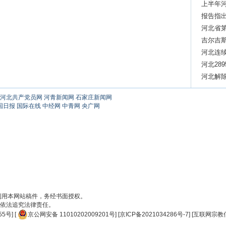
上半年
报告指出
强劲势
河北省
吉尔吉
河北连续
河北28
河北解
河北共产党员网
河青新闻网
石家庄新闻网
国日报
国际在线
中经网
中青网
央广网
刊用本网站稿件，务经书面授权。
依法追究法律责任。
55号
] [
京公网安备 11010202009201号
] [
京ICP备2021034286号-7
] [
互联网宗教信