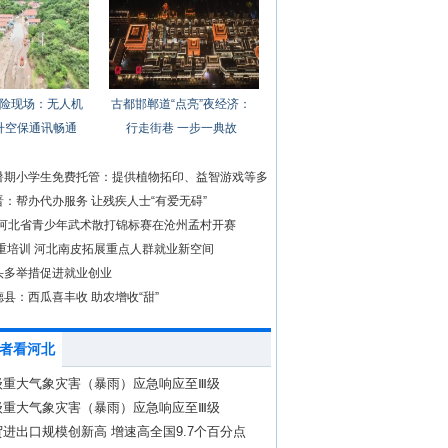
险现场：无人机
古都邯郸道“点亮”夜经济：
升空保通讯畅通
行走街巷 一步一典故
暑期小学生免费托管：提供植物拓印、益智游戏等多
：帮办代办服务 让残疾人士“有爱无碍”
4年河北省青少年武术散打锦标赛在沧州孟村开赛
 重培训 河北南皮拓展重点人群就业新空间
头多举措促进就业创业
县：西瓜喜丰收 助农增收“甜”
者看河北
级重大气象灾害（暴雨）应急响应至Ⅲ级
级重大气象灾害（暴雨）应急响应至Ⅲ级
进出口规模创新高 增速高全国9.7个百分点