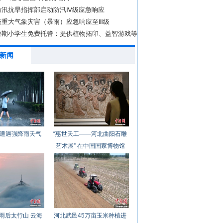
防汛抗旱指挥部启动防汛Ⅳ级应急响应
级重大气象灾害（暴雨）应急响应至Ⅲ级
暑期小学生免费托管：提供植物拓印、益智游戏等
务
新闻
遭遇强降雨天气
“惠世天工——河北曲阳石雕
艺术展” 在中国国家博物馆
开幕
雨后太行山 云海
河北武邑45万亩玉米种植进