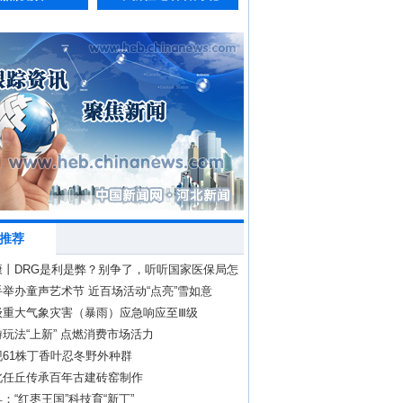
推荐
康丨DRG是利是弊？别争了，听听国家医保局怎
举办童声艺术节 近百场活动“点亮”雪如意
级重大气象灾害（暴雨）应急响应至Ⅲ级
玩法“上新” 点燃消费市场活力
61株丁香叶忍冬野外种群
北任丘传承百年古建砖窑制作
：“红枣王国”科技育“新丁”