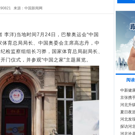
290821
来源：中国新闻网
 李洋)当地时间7月24日，巴黎奥运会“中国
家体育总局局长、中国奥委会主席高志丹，中
局纪检监察组组长习骅，国家体育总局副局长、
开门仪式，并参观“中国之家”主题展览。
阅读
中新健
么说
京张携手
河北升
夏日夜游
河北发现
探访河
河北沧县