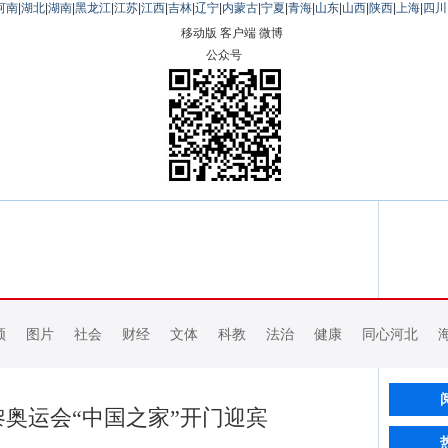
河南
|
湖北
|
湖南
|
黑龙江
|
江苏
|
江西
|
吉林
|
辽宁
|
内蒙古
|
宁夏
|
青海
|
山东
|
山西
|
陕西
|
上海
|
四川
移动版
客户端
微博
公众号
频
图片
社会
财经
文体
科教
法治
健康
同心河北
奥运会“中国之家”开门迎宾