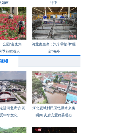
美如画
行中
一公园“变废为
河北秦皇岛：汽车零部件“掘
月季花赠游人
金”海外
视频
走进河北廊坊 沉
河北宽城村民回忆洪水来袭
受中华文化
瞬间 灾后安置稳妥暖心