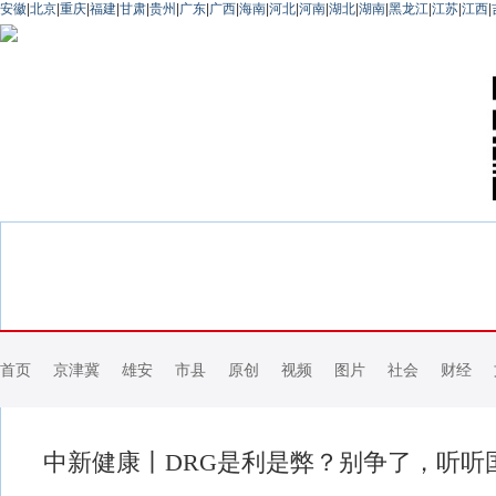
安徽
|
北京
|
重庆
|
福建
|
甘肃
|
贵州
|
广东
|
广西
|
海南
|
河北
|
河南
|
湖北
|
湖南
|
黑龙江
|
江苏
|
江西
|
首页
京津冀
雄安
市县
原创
视频
图片
社会
财经
中新健康丨DRG是利是弊？别争了，听听