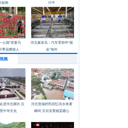
美如画
行中
一公园“变废为
河北秦皇岛：汽车零部件“掘
月季花赠游人
金”海外
视频
走进河北廊坊 沉
河北宽城村民回忆洪水来袭
受中华文化
瞬间 灾后安置稳妥暖心