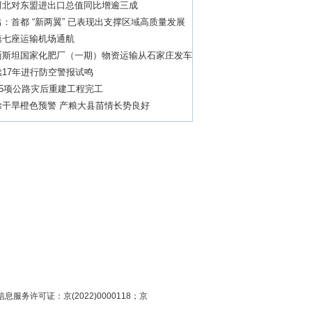
河北对东盟进出口总值同比增逾三成
：首都 “新两翼” 已表现出支撑区域高质量发展
头
第七座运输机场通航
斯斯坦国家化肥厂（一期）物资运输从石家庄发车
17年进行防空警报试鸣
95项公路灾后重建工程完工
除干旱橙色预警 产粮大县苗情长势良好
息服务许可证：京(2022)0000118；京