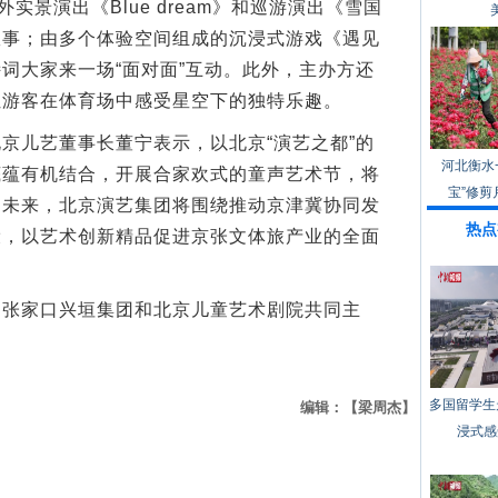
实景演出《Blue dream》和巡游演出《雪国
故事；由多个体验空间组成的沉浸式游戏《遇见
词大家来一场“面对面”互动。此外，主办方还
让游客在体育场中感受星空下的独特乐趣。
儿艺董事长董宁表示，以北京“演艺之都”的
河北衡水
底蕴有机结合，开展合家欢式的童声艺术节，将
宝”修剪
。未来，北京演艺集团将围绕推动京津冀协同发
热点
设，以艺术创新精品促进京张文体旅产业的全面
家口兴垣集团和北京儿童艺术剧院共同主
多国留学生
编辑：【梁周杰】
浸式感