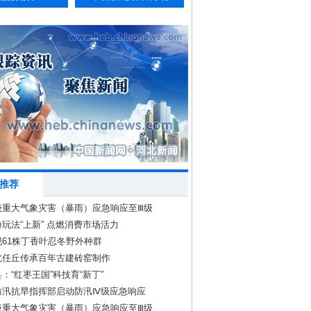
推荐
级重大气象灾害（暴雨）应急响应至Ⅲ级
玩法“上新” 点燃消费市场活力
61株丁香叶忍冬野外种群
北任丘传承百年古建砖窑制作
：“红枣王国”科技育“新丁”
防汛抗旱指挥部启动防汛Ⅳ级应急响应
级重大气象灾害（暴雨）应急响应至Ⅲ级