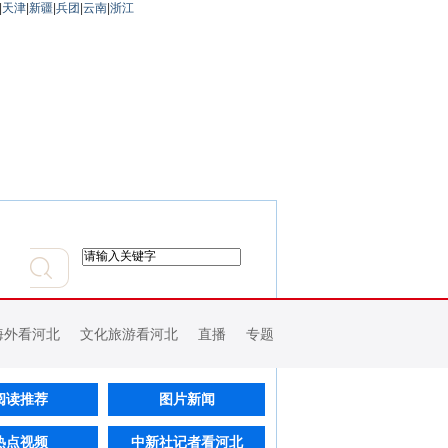
|
天津
|
新疆
|
兵团
|
云南
|
浙江
海外看河北
文化旅游看河北
直播
专题
阅读推荐
图片新闻
热点视频
中新社记者看河北