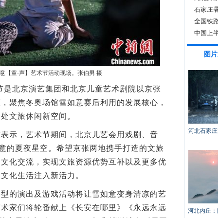
石家庄
多项服
全国铁
中国上
图片
如意【童·声】艺术节活动现场。张伯男 摄
是北京演艺集团和北京儿童艺术剧院以京张
领，聚焦冬奥场馆雪如意赛后利用的发展核心，
一处文旅休闲新空间。
河北石家庄
示，艺术节期间，北京儿艺会用戏剧、音
如意的夏夜星空。希望京张两地携手打造的文旅
的文化交流，实现文旅资源优势互补以及更多优
众文化生活注入新活力。
的演出及游戏活动将让雪如意变身清凉的艺
艺术家们将轮番献上《长安在哪里》《永远永远
河北内丘：