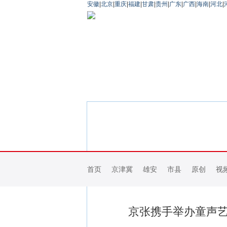
安徽
|
北京
|
重庆
|
福建
|
甘肃
|
贵州
|
广东
|
广西
|
海南
|
河北
|
首页
京津冀
雄安
市县
原创
视
京张携手举办童声艺