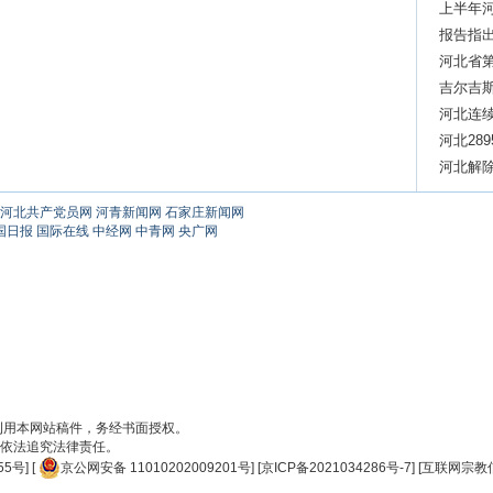
上半年
报告指出
强劲势
河北省
吉尔吉
河北连续
河北28
河北解
河北共产党员网
河青新闻网
石家庄新闻网
国日报
国际在线
中经网
中青网
央广网
刊用本网站稿件，务经书面授权。
依法追究法律责任。
55号
] [
京公网安备 11010202009201号
] [
京ICP备2021034286号-7
] [
互联网宗教信