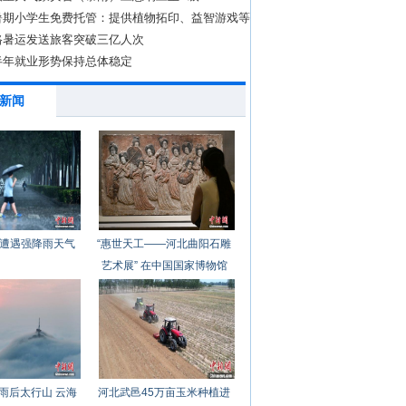
暑期小学生免费托管：提供植物拓印、益智游戏等
务
路暑运发送旅客突破三亿人次
半年就业形势保持总体稳定
新闻
遭遇强降雨天气
“惠世天工——河北曲阳石雕
艺术展” 在中国国家博物馆
开幕
雨后太行山 云海
河北武邑45万亩玉米种植进