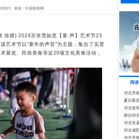
290821
来源：中国新闻网
徐婧) 2024京张雪如意【童·声】艺术节23
该艺术节以“童年的声音”为主题，集合了实景
术展览、民俗美食等近20项文化美食活动，
。
阅读
河北升
夏日夜游
河北发现
探访河
河北沧县
河北省
河北升