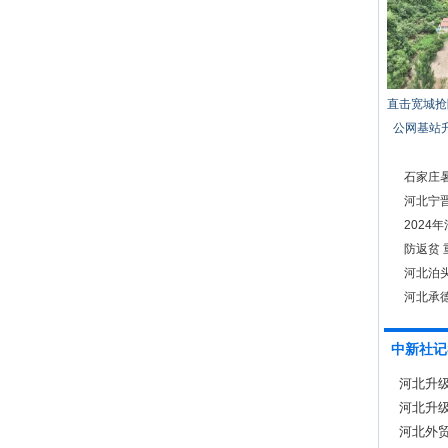
直击宽城抢
公网基站
石家庄
项服务
河北宁晋
202
防返贫
河北泊
河北承德
中新社记
河北升
河北升
河北外贸