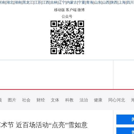
河南
|
湖北
|
湖南
|
黑龙江
|
江苏
|
江西
|
吉林
|
辽宁
|
内蒙古
|
宁夏
|
青海
|
山东
|
山西
|
陕西
|
上海
|
四川
移动版
客户端
微博
公众号
频
图片
社会
财经
文体
科教
法治
健康
同心河北
术节 近百场活动“点亮”雪如意