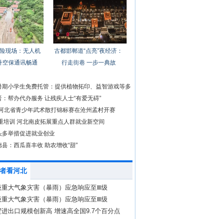
险现场：无人机
古都邯郸道“点亮”夜经济：
升空保通讯畅通
行走街巷 一步一典故
暑期小学生免费托管：提供植物拓印、益智游戏等多
：帮办代办服务 让残疾人士“有爱无碍”
4年河北省青少年武术散打锦标赛在沧州孟村开赛
 重培训 河北南皮拓展重点人群就业新空间
头多举措促进就业创业
县：西瓜喜丰收 助农增收“甜”
者看河北
级重大气象灾害（暴雨）应急响应至Ⅲ级
级重大气象灾害（暴雨）应急响应至Ⅲ级
进出口规模创新高 增速高全国9.7个百分点