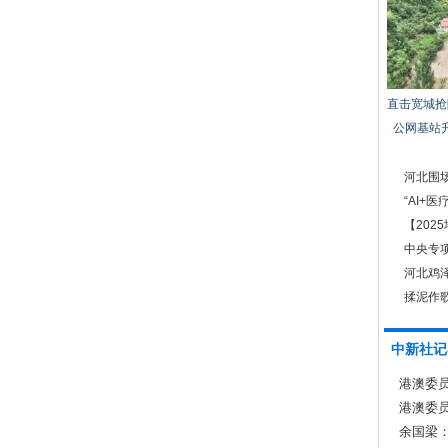
直击宽城抢
公网基站
河北围
“AI+
景
【20
策
中央专
河北鸡
揉泥作歌
中新社记
港澳委员
港澳委
体验
余国梁