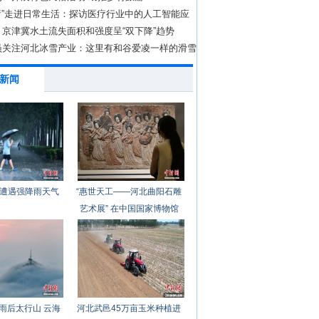
医疗”走进日常生活：探访医疗行业中的人工智能应
京津冀水土流失面积和强度呈“双下降”趋势
员关注河北冰雪产业：这里有和谷爱凌一样的滑雪
新闻
遭遇强降雨天气
“惠世天工——河北曲阳石雕
艺术展” 在中国国家博物馆
开幕
雨后太行山 云海
河北武邑45万亩玉米种植进