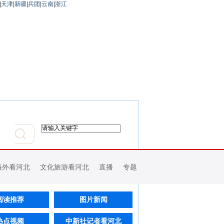
|
天津
|
新疆
|
兵团
|
云南
|
浙江
海外看河北
文化旅游看河北
直播
专题
阅读推荐
图片新闻
热点视频
中新社记者看河北