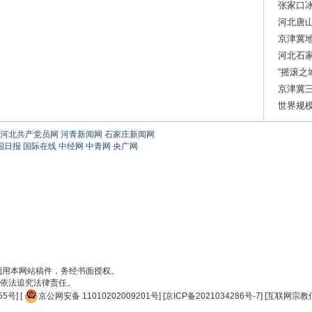
张家口
河北唐
京津冀地
河北石
“摇滚之
京津冀三
世界规
河北共产党员网
河青新闻网
石家庄新闻网
国日报
国际在线
中经网
中青网
央广网
刊用本网站稿件，务经书面授权。
依法追究法律责任。
55号
] [
京公网安备 11010202009201号
] [
京ICP备2021034286号-7
] [
互联网宗教信