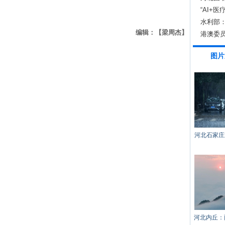
“AI+
用场景
水利部：
编辑：【梁周杰】
港澳委
体验
图片
河北石家庄
河北内丘：