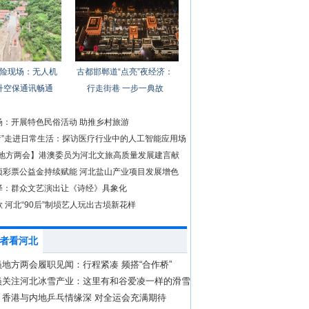
险现场：无人机
古都邯郸道“点亮”夜经济：
升空保通讯畅通
行走街巷 一步一典故
场：开展特色民俗活动 助推乡村旅游
医疗”走进日常生活：探访医疗行业中的人工智能应用场
25地方两会】港澳委员为河北文旅高质量发展建言献
项彩票公益金持续赋能 河北盐山产业项目发展增色
泽：群众文艺演出让《诗经》具象化
 河北“90后”制埙艺人玩出古埙新花样
者看河北
地方两会履职见闻：行程紧凑 频搭“合作桥”
员关注河北冰雪产业：这里有和谷爱凌一样的滑雪
：香港与内地乒乓情缘深 对全运会充满期待