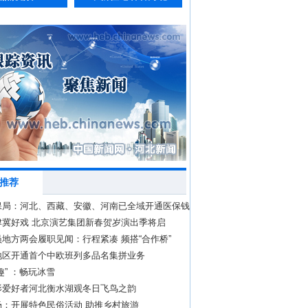
推荐
保局：河北、西藏、安徽、河南已全域开通医保钱
津冀好戏 北京演艺集团新春贺岁演出季将启
地方两会履职见闻：行程紧凑 频搭“合作桥”
地区开通首个中欧班列多品名集拼业务
趣” ：畅玩冰雪
影爱好者河北衡水湖观冬日飞鸟之韵
场：开展特色民俗活动 助推乡村旅游