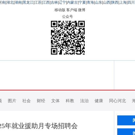
河南
|
湖北
|
湖南
|
黑龙江
|
江苏
|
江西
|
吉林
|
辽宁
|
内蒙古
|
宁夏
|
青海
|
山东
|
山西
|
陕西
|
上海
|
四川
移动版
客户端
微博
公众号
频
图片
社会
财经
文体
科教
法治
健康
同心河北
25年就业援助月专场招聘会