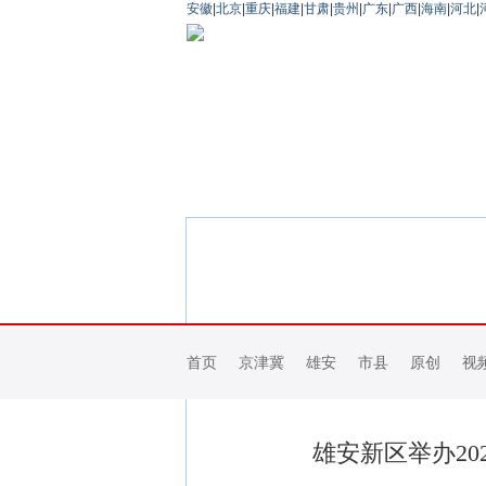
安徽
|
北京
|
重庆
|
福建
|
甘肃
|
贵州
|
广东
|
广西
|
海南
|
河北
|
首页
京津冀
雄安
市县
原创
视
雄安新区举办20