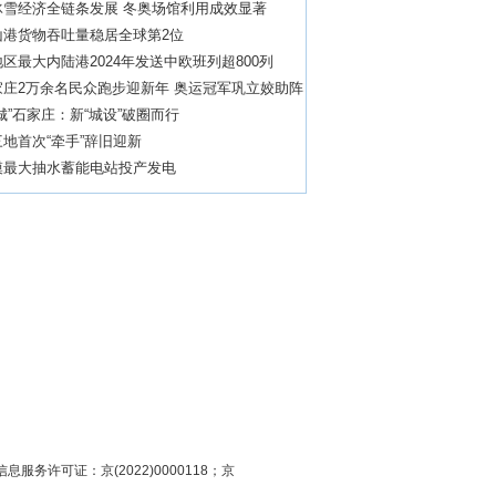
冰雪经济全链条发展 冬奥场馆利用成效显著
山港货物吞吐量稳居全球第2位
区最大内陆港2024年发送中欧班列超800列
家庄2万余名民众跑步迎新年 奥运冠军巩立姣助阵
城”石家庄：新“城设”破圈而行
地首次“牵手”辞旧迎新
模最大抽水蓄能电站投产发电
息服务许可证：京(2022)0000118；京