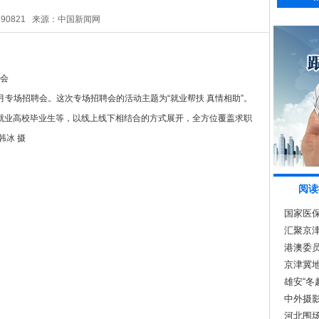
290821
来源：中国新闻网
助月专场招聘会。这次专场招聘会的活动主题为“就业帮扶 真情相助”。
就业高校毕业生等，以线上线下相结合的方式展开，全方位覆盖求职
韩冰 摄
阅读
国家医
包
汇聚京
港澳委员
京津冀
雄安“冬
中外摄
河北围