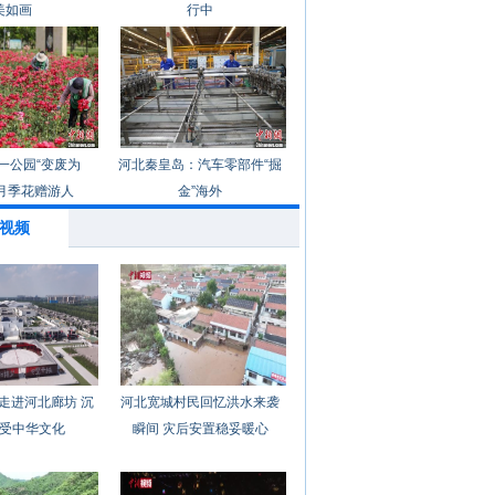
美如画
行中
一公园“变废为
河北秦皇岛：汽车零部件“掘
月季花赠游人
金”海外
视频
走进河北廊坊 沉
河北宽城村民回忆洪水来袭
受中华文化
瞬间 灾后安置稳妥暖心