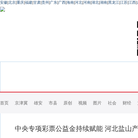
安徽
|
北京
|
重庆
|
福建
|
甘肃
|
贵州
|
广东
|
广西
|
海南
|
河北
|
河南
|
湖北
|
湖南
|
黑龙江
|
江苏
|
江西
|
首页
京津冀
雄安
市县
原创
视频
图片
社会
财经
中央专项彩票公益金持续赋能 河北盐山